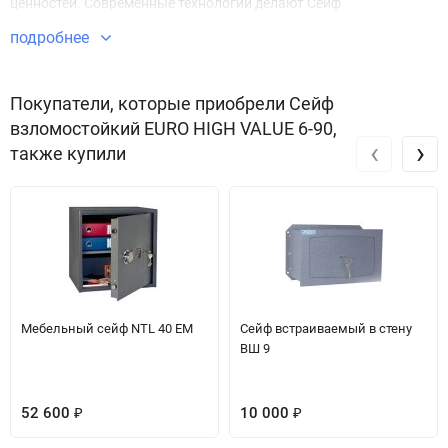
ценностей. Современные технологии делают Сейф
взломостойкий EURO HIGH VALUE 6-90 безупречным в плане
подробнее
безопасности и защиты имущества.
Звоните по телефону +7 495 220 33 01
Покупатели, которые приобрели Сейф
взломостойкий EURO HIGH VALUE 6-90,
‹
›
также купили
Мебельный сейф NTL 40 EM
Сейф встраиваемый в стену
ВШ 9
52 600
10 000
₽
₽