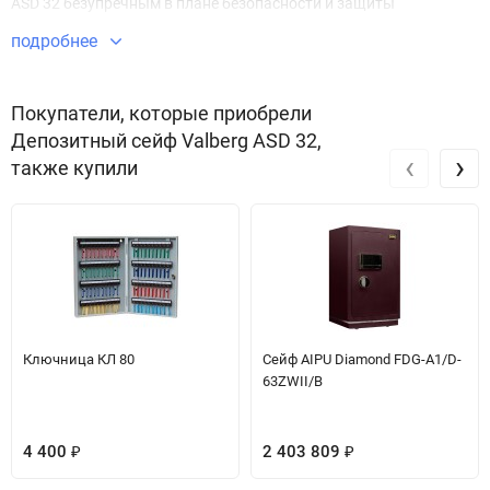
ASD 32 безупречным в плане безопасности и защиты
имущества.
подробнее
Звоните по телефону +7 495 220 33 01
Покупатели, которые приобрели
Депозитный сейф Valberg ASD 32,
‹
›
также купили
Ключница КЛ 80
Сейф AIPU Diamond FDG-A1/D-
63ZWII/B
4 400
2 403 809
₽
₽