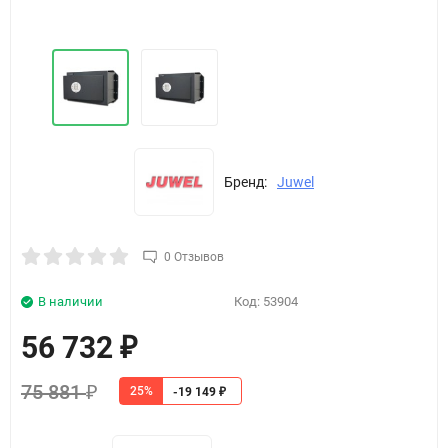
Бренд:
Juwel
0 Отзывов
В наличии
Код:
53904
56 732
₽
75 881
25%
₽
-19 149
₽