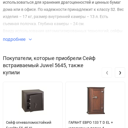
использоваться для хранения драгоценностей и ценных бумаг
дома или в офисе. По надежности принадлежит к классу S2. Вес
изделия – 17 кг, размер внутренней камеры – 13 л. Есть
съемная полочка. Глубина камеры – 24 см.
Ввиду использования автоматизированных технологий, сейфы
JUWEL устойчивы к взломам, не поддаются распиливанию и
подробнее
другим механическим повреждениям. Толщина стенок корпуса
составляет 3 мм, передняя стенка и дверь укреплены добавочно
Покупатели, которые приобрели Сейф
хромированной панелью. Их толщина составляет 15 мм. Сейф
встраиваемый Juwel 5645, также
оснащен кодовым замком. Комбинация из 6 цифр исключает
‹
›
купили
возможность случайного подбора.
Сейф огневзломостойкий
ГАРАНТ ЕВРО 133 Т D EL +