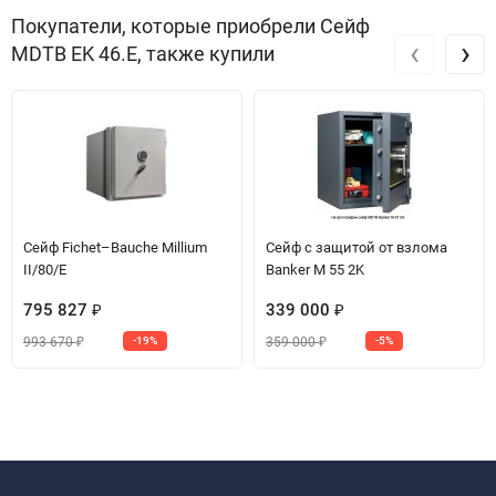
Покупатели, которые приобрели Сейф
‹
›
MDTB EK 46.E, также купили
Сейф Fichet–Bauche Millium
Сейф с защитой от взлома
II/80/E
Banker M 55 2K
795 827
339 000
₽
₽
993 670
359 000
-19%
-5%
₽
₽