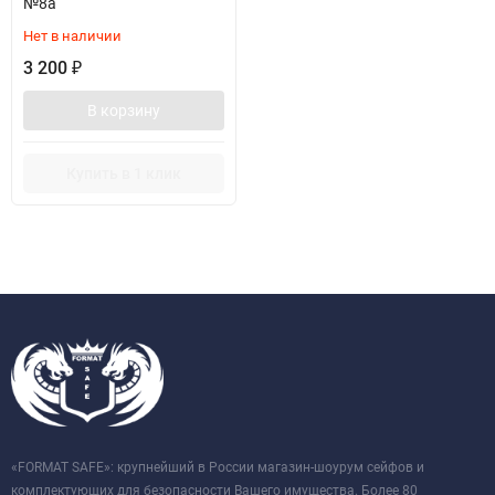
№8а
Нет в наличии
3 200
₽
В корзину
Купить в 1 клик
«FORMAT SAFE»: крупнейший в России магазин-шоурум сейфов и
комплектующих для безопасности Вашего имущества. Более 80