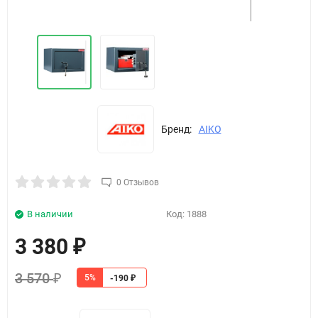
Бренд:
AIKO
0 Отзывов
В наличии
Код:
1888
3 380
₽
3 570
5%
₽
-190
₽