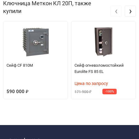
Ключница Меткон КЛ 20П, также
‹
›
купили
Сейф CF 810M
Сейф огневзломостойкий
Eurolite FS 85 EL
Цена по запросу
590 000
171 900
₽
-100%
₽