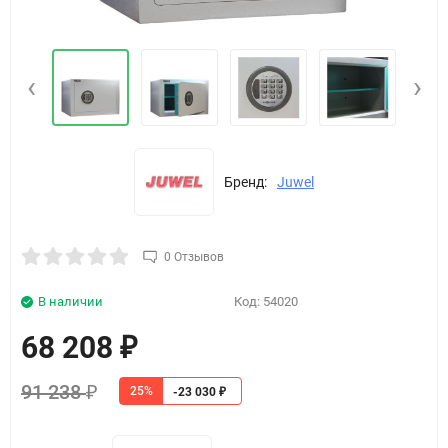
‹
›
Бренд:
Juwel
0 Отзывов
В наличии
Код:
54020
68 208
₽
91 238
25%
₽
-23 030
₽