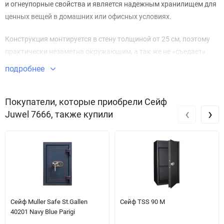
и огнеупорные свойства и является надежным хранилищем для
ценных вещей в домашних или офисных условиях.
Конструкция монтируется в стену толщиной от 25 см, поэтому
практически незаметна окружающим, а так же не «съедает»
дополнительное пространство. Поверхность окрашена
подробнее
антикоррозийным порошковым напылением, внутренняя
камера оборудована полочкой.
Покупатели, которые приобрели Сейф
‹
›
Juwel 7666, также купили
Каркас сварен из прочной тугоплавкой стали. Дверь имеет
дополнительную защиту в виде хромированной толстой плиты 8
мм и крепится на внутренние петли. Замок электронный
кодовый, известной итальянской фирмы Sercas.
Сейф Muller Safe St.Gallen
Сейф TSS 90 M
40201 Navy Blue Parigi