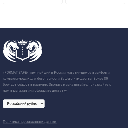
инструментом
защита двери от выжигания, выбивания и демонтажа
замка
толщина защитного слоя двери – 70 мм, общая толщина
двери - 166 мм
толщина боковых стенок - 72 мм
комплектуются кодовым электронным замком PS 600/E36
+ ключевой замок KABA MAUER (в комплекте 2 ключа)
«FORMAT SAFE»: крупнейший в России магазин-шоурум сейфов и
наличие анкерного крепления к полу и стене (анкерные
комплектующих для безопасности Вашего имущества. Более 80
брендов сейфов в наличии. Звоните и заказывайте, приезжайте к
болты в комплекте)
нам в магазин или оформите доставку.
Политика персональных данных