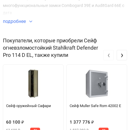
многофункциональные замки Combogard 39E и AuditGard 66E c
дата
подробнее
Покупатели, которые приобрели Сейф
огневзломостойкий Stahlkraft Defender
‹
›
Pro 114 D EL, также купили
Сейф оружейный Сафари
Сейф Muller Safe Rom 42002 E
60 100
1 377 776
₽
₽