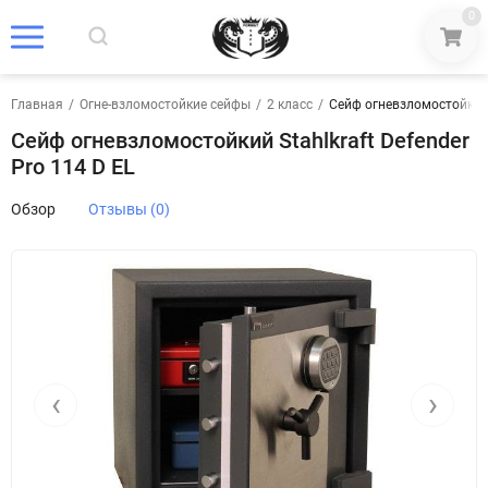
0
Главная
/
Огне-взломостойкие сейфы
/
2 класс
/
Сейф огневзломостойкий S
Сейф огневзломостойкий Stahlkraft Defender
Pro 114 D EL
Обзор
Отзывы (0)
‹
›