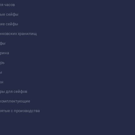
я часов
ые сейфы
кие сейфы
анковских хранилищ
йфы
трина
ерь
ы
цы
ры для сейфов
 комплектующие
ятые с производства