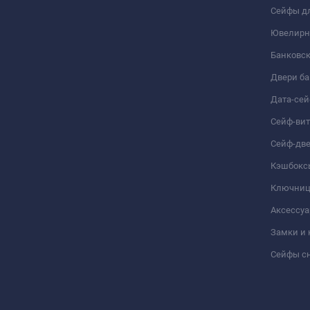
Зеркало на задней внутренней поверхности сейфа.
Сейфы дл
Светодиодная подсветка с датчиком движения.
Ювелирн
Банковс
Двери б
Дата-се
Сейф-ви
Сейф-дв
Кэшбокс
Ключни
Аксессуа
Замки и
Сейфы сн