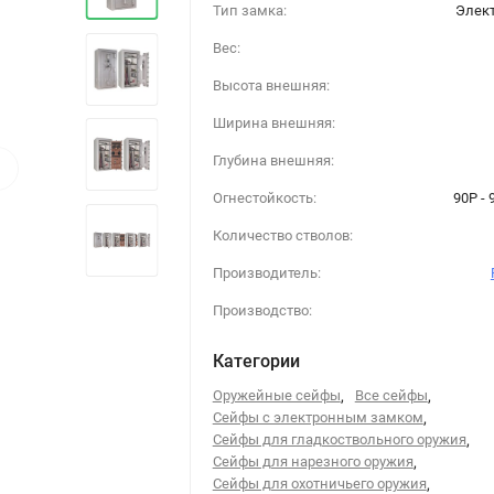
Тип замка:
Элек
Вес:
Высота внешняя:
Ширина внешняя:
›
Глубина внешняя:
Огнестойкость:
90P -
Количество стволов:
Производитель:
Производство:
Категории
Оружейные сейфы
,
Все сейфы
,
Сейфы с электронным замком
,
Сейфы для гладкоствольного оружия
,
Сейфы для нарезного оружия
,
Сейфы для охотничьего оружия
,