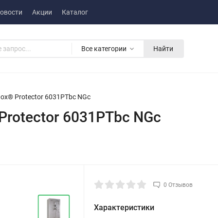
овости
Акции
Каталог
Все категории
Найти
ox® Protector 6031PTbc NGc
Protector 6031PTbc NGc
0 Отзывов
Характеристики