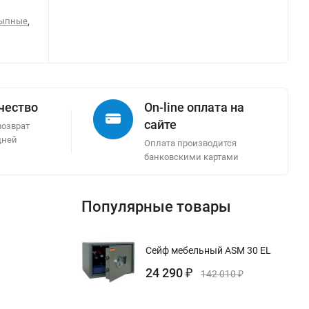
сыпные
,
ачество
On-line оплата на
сайте
возврат
дней
Оплата производится
банковскими картами
Популярные товары
Сейф мебельный ASM 30 EL
24 290
₽
142 010
₽