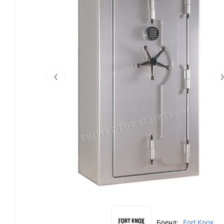
‹
Бренд:
Fort Knox