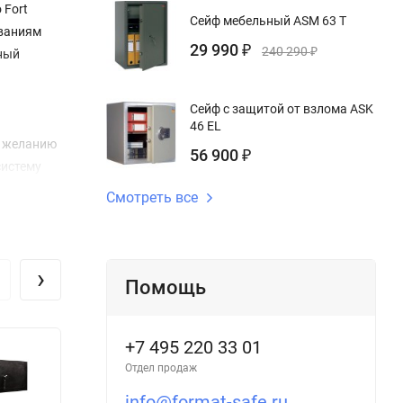
 Fort
Сейф мебельный ASM 63 T
ованиям
29 990
₽
240 290
₽
ный
Сейф с защитой от взлома ASK
46 EL
у желанию
56 900
₽
систему
Смотреть все
е швы
›
Помощь
+7 495 220 33 01
ециальная
ригеля,
Отдел продаж
info@format-safe.ru