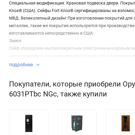
Специальная модификация. Крановая подвеска двери. Покрыт
Knox® (США). Сейфы Fort Knox® сертифицированы на взломос
МВД. Великолепный дизайн! При изготовлении покрытий для 
металлик, такие же покрытия используются при производстве
изготавливаются непосредственно в США.
Замок
Сейф оборудован высокосекретным электронным кодовым замк
эксплуатировать как в режиме одного кода, так и в режимах и
кодов: мастер-код – код руководителя – пользовательские ко
подробнее
Инновационная защита замка от сверления – специальной тв
Защита
Покупатели, которые приобрели Ору
Усиленный цельносварной корпус. Специальная технология 
6031PTbc NGc, также купили
внутри.
Дверь усиленная коробчатой конструкции.
Дверь дополнительно имеет защитную стальную плиту толщин
Дверь оборудована мощной многосторонней ригельной запира
модификация сейфа Protector 6031 (в отличие от базовой модел
выдвигающихся из всех углов двери. Эти ригели изготовлены