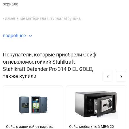
зеркала
- изменение материала штурвала(ручки).
- подсветка.
подробнее
- внешняя отделка по RAL или в дерево.
Покупатели, которые приобрели Сейф
огневзломостойкий Stahlkraft
- крепление к полу(стандартным или химическим анкером).
Stahlkraft Defender Pro 314 D EL GOLD,
‹
›
также купили
- такелаж.
Уникальные особенности серии профессиональных сейфов
Stahlkraft "Defender Pro"
Модели Defender Pro являются сейфами с комбинированной
Сейф с защитой от взлома
Сейф мебельный MBG 20