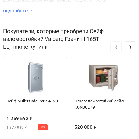
ценностей. Современные технологии делают Сейф
взломостойкий Гранит I 165T EL безупречным в плане
подробнее
безопасности и защиты имущества.
Звоните по телефону +7 495 220 33 01
Покупатели, которые приобрели Сейф
взломостойкий Valberg Гранит I 165T
‹
›
EL, также купили
Сейф Muller Safe Paris 41510 E
Огневзломостойкий сейф
KONSUL 49
1 259 592
₽
520 000
1 377 989
-8%
₽
₽