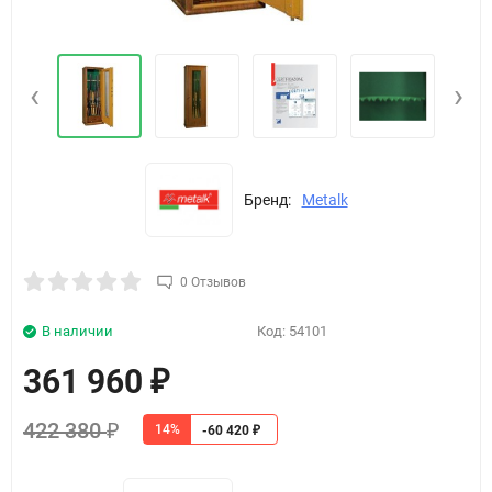
‹
›
Бренд:
Metalk
0 Отзывов
В наличии
Код:
54101
361 960
₽
422 380
14%
₽
-60 420
₽