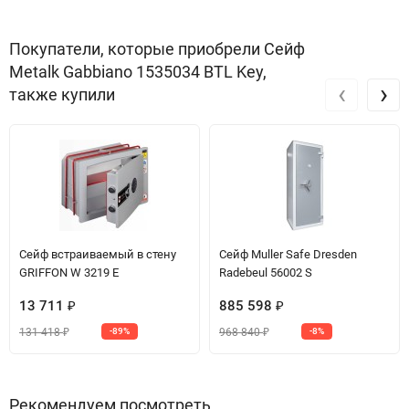
Покупатели, которые приобрели Сейф
Metalk Gabbiano 1535034 BTL Key,
‹
›
также купили
Сейф встраиваемый в стену
Сейф Muller Safe Dresden
GRIFFON W 3219 E
Radebeul 56002 S
13 711
885 598
₽
₽
131 418
968 840
-89%
-8%
₽
₽
Рекомендуем посмотреть