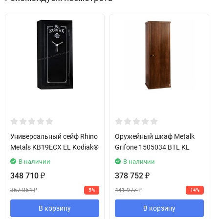
Универсальный сейф Rhino
Оружейный шкаф Metalk
Metals KB19ECX EL Kodiak®
Grifone 1505034 BTL KL
В наличии
В наличии
348 710
378 752
₽
₽
367 064
441 977
5%
14%
₽
₽
В корзину
В корзину