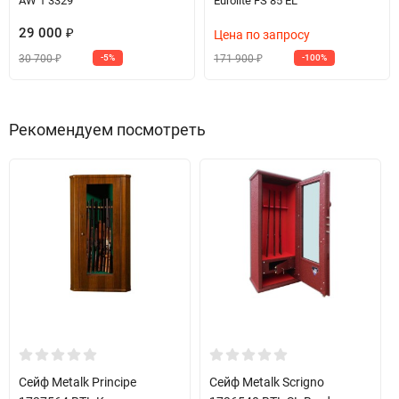
AW 1 3329
Eurolite FS 85 EL
29 000
₽
Цена по запросу
30 700
171 900
-5%
-100%
₽
₽
Рекомендуем посмотреть
Сейф Metalk Principe
Сейф Metalk Scrigno