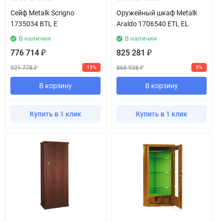
Сейф Metalk Scrigno
Оружейный шкаф Metalk
1735034 BTL E
Araldo 1706540 ETL EL
В наличии
В наличии
776 714
825 281
₽
₽
921 778
868 938
15%
5%
₽
₽
В корзину
В корзину
Купить в 1 клик
Купить в 1 клик