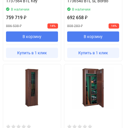
1737564 BTL Key
1736540 BTL SL Bordo
В наличии
В наличии
759 719
692 658
₽
₽
886 538
808 283
14%
14%
₽
₽
В корзину
В корзину
Купить в 1 клик
Купить в 1 клик