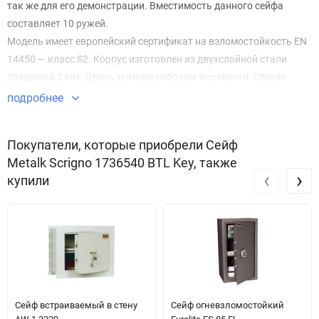
так же для его демонстрации. Вместимость данного сейфа
составляет 10 ружей.
Модель имеет европейский сертификат на взломостойкость EN
14450 — класс S2. Корпус изготовлен из двухслойной стали
толщиной 3 мм. Дверь усилена ребрами жесткости. Стекло
сертифицировано европейскими нормами. Трехсторонняя
подробнее
ригельная система запирания гарантирует надежное закрытие
сейфа. Замок защищен от высверливания.
Покупатели, которые приобрели Сейф
Патронное отделение, расположенное внутри сейфа, выполнено
Metalk Scrigno 1736540 BTL Key, также
из пеноматериала. Трейзер имеет собственный ключевой замок.
‹
›
купили
Внутренняя отделка – обивочный бархат. Наружная отделка -
термопленка, имеющая текстуру дерева.
Сейф встраиваемый в стену
Сейф огневзломостойкий