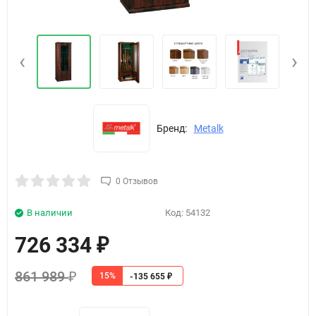
‹
›
Бренд:
Metalk
0 Отзывов
В наличии
Код:
54132
726 334
₽
861 989
15%
₽
-135 655
₽