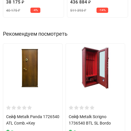
38 175
436 884
₽
₽
40 175
511 393
-4%
-14%
₽
₽
Рекомендуем посмотреть
Сейф Metalk Panda 1726540
Сейф Metalk Scrigno
ATL Comb.+Key
1736540 BTL SL Bordo