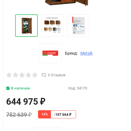
Бренд:
Metalk
0 Отзывов
В наличии
Код:
54170
644 975
₽
752 639
14%
₽
-107 664
₽