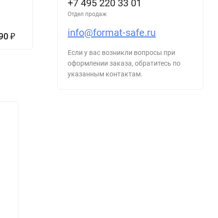
+7 495 220 33 01
39 974
4
Отдел продаж
₽
53
6
info@format-safe.ru
-25%
490
1 415 293
₽
₽
469
7
₽
Если у вас возникли вопросы при
оформлении заказа, обратитесь по
указанным контактам.