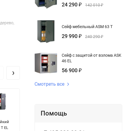
24 290
₽
142 010
₽
дерево,
Сейф мебельный ASM 63 T
29 990
₽
240 290
₽
Сейф с защитой от взлома ASK
46 EL
›
56 900
₽
Смотреть все
Помощь
Сейф Lincoln
Сейф Juwel
С
ойкий
25WHM-BC
4613
5
 T EL