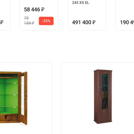
243 XS EL
58 446
₽
78
-25%
1
491 400
190 
₽
₽
188
₽