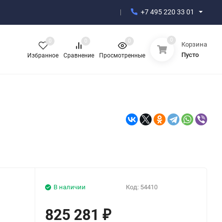
+7 495 220 33 01
0
0
0
0
Корзина
Пусто
Избранное
Сравнение
Просмотренные
В наличии
Код:
54410
825 281
₽