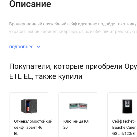
Описание
Бронированный оружейный сейф идеально подойдет охотнику и
украсит любой кабинет, квартиру, офис и обеспечит реальну
подробнее
Покупатели, которые приобрели Ору
ETL EL, также купили
Огневзломостойкий
Ключница КЛ
Сейф Fichet–
сейф Гарант 46
20
Bauche Caren
EL
GSL II/120/E