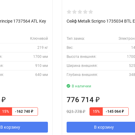
rincipe 1737564 ATL Key
Сейф Metalk Scrigno 1735034 BTL E
Ключевой
Тип замка:
Электро
219 кг
Вес:
14
я:
1700 мм
Высота внешняя:
170
я:
910 мм
Ширина внешняя:
52
яя:
640 мм
Глубина внешняя:
34
В наличии
1
776 714
₽
₽
921 778
15%
15%
-162 740
-145 064
₽
₽
₽
В корзину
В корзину