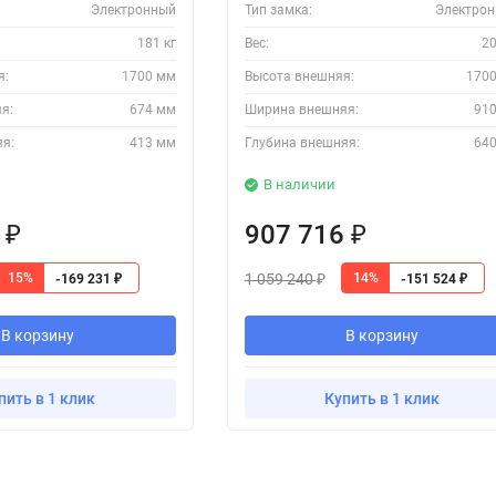
Электронный
Тип замка:
Электро
181 кг
Вес:
20
я:
1700 мм
Высота внешняя:
170
я:
674 мм
Ширина внешняя:
91
яя:
413 мм
Глубина внешняя:
64
В наличии
5
907 716
₽
₽
1 059 240
15%
14%
-169 231
-151 524
₽
₽
₽
В корзину
В корзину
пить в 1 клик
Купить в 1 клик