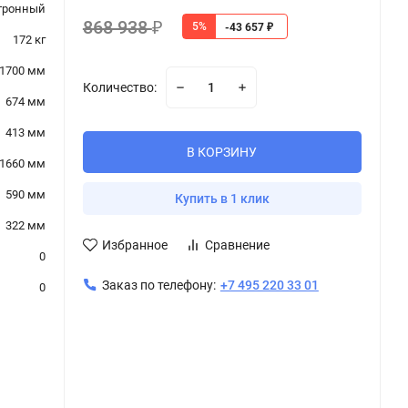
тронный
868 938
5%
₽
-43 657
₽
172 кг
1700 мм
Количество:
674 мм
413 мм
В КОРЗИНУ
1660 мм
590 мм
Купить в 1 клик
322 мм
Избранное
Сравнение
0
Заказ по телефону:
+7 495 220 33 01
0