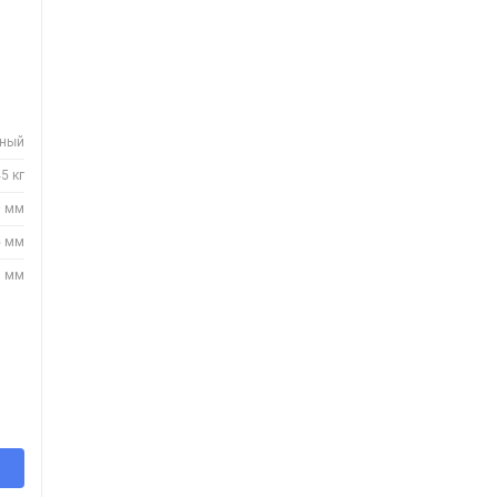
нный
5 кг
0 мм
5 мм
8 мм