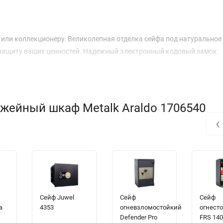
ли коллекционеру. Великолепная отделка сейфа под натуральное 
ю защиту ваших ценностей. Надежный электронный кодовый замок
жейный шкаф Metalk Araldo 1706540
‹
Сейф Juwel
Сейф
Сейф
a
4353
огневзломостойкий
огнест
Defender Pro
FRS 140