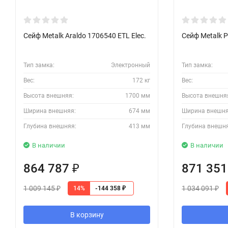
Сейф Metalk Araldo 1706540 ETL Elec.
Сейф Metalk P
Тип замка:
Электронный
Тип замка:
Вес:
172 кг
Вес:
Высота внешняя:
1700 мм
Высота внешня
Ширина внешняя:
674 мм
Ширина внешня
Глубина внешняя:
413 мм
Глубина внешн
В наличии
В наличии
864 787
871 35
₽
1 009 145
1 034 091
14%
-144 358
₽
₽
₽
В корзину