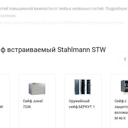
остей повышенной важности от любых незваных гостей. Подробную
салонах.
ентацию и продажу продукции Stahlmann на территории России.
йф встраиваемый Stahlmann STW
‹
Сейф Juwel
Оружейный
Сейф с
4W
7236
сейф БЕРКУТ 1
защито
взлома 
M 46 K