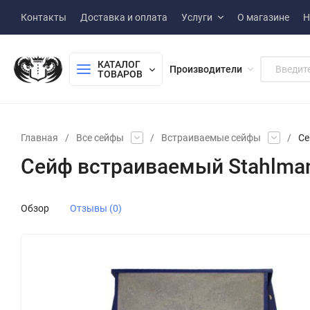
Контакты
Доставка и оплата
Услуги
О магазине
Н
КАТАЛОГ 
Производители
ТОВАРОВ
Главная
/
Все сейфы
/
Встраиваемые сейфы
/
Се
Сейф встраиваемый Stahlma
Обзор
Отзывы (0)