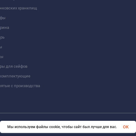
анковских хранилищ
йфы
трина
ерь
ы
цы
ры для сейфов
 комплектующие
ятые с производства
© 2026 Format-safe.ru Все права защищены
OK
Мы используем файлы cookie, чтобы сайт был лучше для вас.