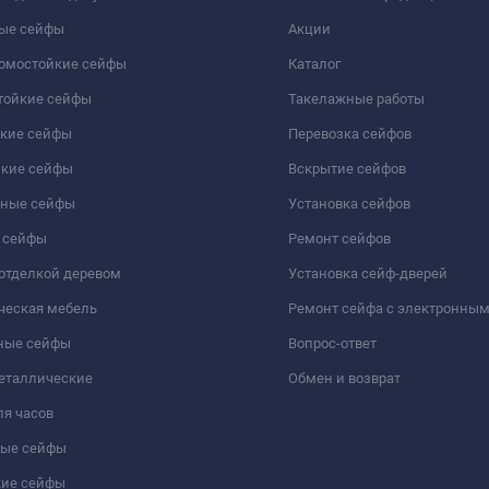
ые сейфы
Акции
ломостойкие сейфы
Каталог
тойкие сейфы
Такелажные работы
йкие сейфы
Перевозка сейфов
йкие сейфы
Вскрытие сейфов
чные сейфы
Установка сейфов
 сейфы
Ремонт сейфов
отделкой деревом
Установка сейф-дверей
ческая мебель
Ремонт сейфа с электронны
ные сейфы
Вопрос-ответ
еталлические
Обмен и возврат
я часов
ые сейфы
кие сейфы