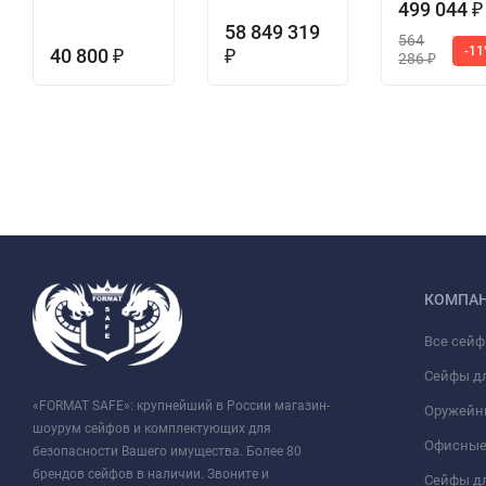
499 044
₽
58 849 319
564
-1
40 800
₽
₽
286
₽
КОМПА
Все сей
Сейфы д
«FORMAT SAFE»: крупнейший в России магазин-
Оружейн
шоурум сейфов и комплектующих для
Офисные
безопасности Вашего имущества. Более 80
брендов сейфов в наличии. Звоните и
Сейфы дл