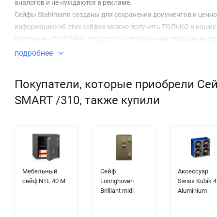
аналогов и не нуждаются в рекламе.
Сейфы Stahlmann созданы для сохранения документов и ценн
информацию об этих сейфах можно получить ТОЛЬКО в наших 
Компания «РУССЕЙФ» владеет эксклюзивными правами на през
подробнее
Покупатели, которые приобрели Се
SMART /310, также купили
Мебельный
Сейф
Аксессуар
сейф NTL 40 M
Loringhoven
Swiss Kubik 
Brilliant midi
Aluminium