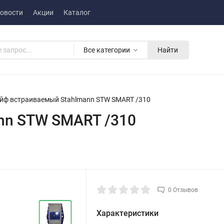
овости
Акции
Каталог
Все категории
Найти
йф встраиваемый Stahlmann STW SMART /310
nn STW SMART /310
0 Отзывов
Характеристики