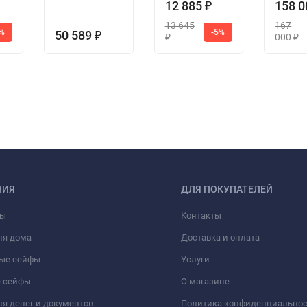
12 885
158 
₽
13 645
167
1%
-5%
50 589
₽
000
₽
₽
НИЯ
ДЛЯ ПОКУПАТЕЛЕЙ
фы
Контакты
ля дома
Доставка и оплата
ые сейфы
Услуги
 сейфы
О магазине
я денег и документов
Политика конфиденциально