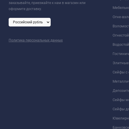
заказывайте, приезжайте к нам в магазин или
Мебельн
оформите доставку.
Огне-вз
Взломос
Огнесто
Политика персональных данных
Водосто
Гостини
Элитные
Сейфы с 
Металли
Депозит
Сейфы м
Сейфы дл
Ювелирн
Банковс