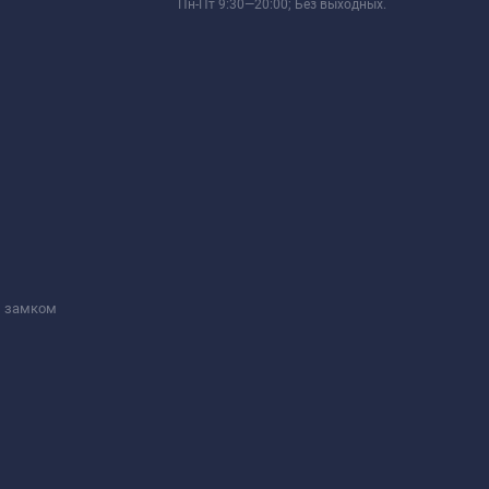
Пн-Пт 9:30—20:00; Без выходных.
м замком