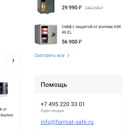
29 990
₽
240 290
₽
Сейф с защитой от взлома ASK
46 EL
56 900
₽
Смотреть все
›
Помощь
+7 495 220 33 01
Шкаф АМ 1891
Универсальный
С
й от
сейф в дереве
о
Отдел продаж
Bastion
Armwood-44 EL
De
info@format-safe.ru
DS31 Lux Plus
4