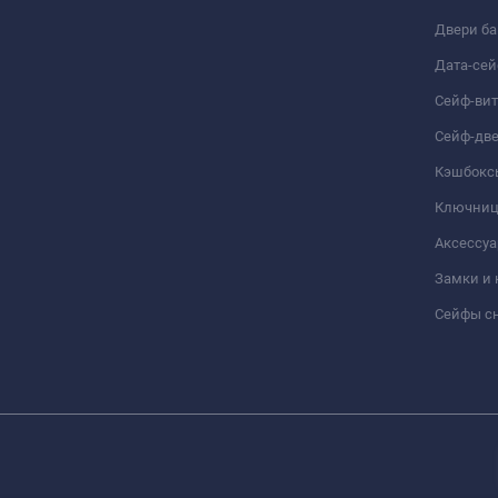
Двери б
Дата-се
Сейф-ви
Сейф-дв
Кэшбокс
Ключни
Аксессуа
Замки и
Сейфы сн