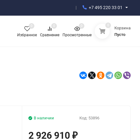
+7 495 220 33 01
0
0
0
0
Корзина
Пусто
Избранное
Сравнение
Просмотренные
В наличии
Код:
53896
2 926 910
₽