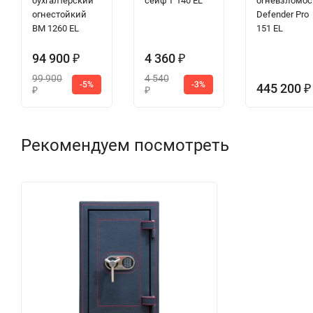
бухгалтерский
сейф T 140 EL
огневзломос
огнестойкий
Defender Pro
BM 1260 EL
151 EL
94 900
4 360
₽
₽
99 900
4 540
-5%
-3%
445 200
₽
₽
₽
Рекомендуем посмотреть