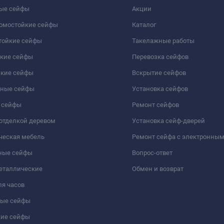
ые сейфы
Акции
ломостойкие сейфы
Каталог
тойкие сейфы
Такелажные работы
йкие сейфы
Перевозка сейфов
йкие сейфы
Вскрытие сейфов
чные сейфы
Установка сейфов
 сейфы
Ремонт сейфов
отделкой деревом
Установка сейф-дверей
ческая мебель
Ремонт сейфа с электронны
ные сейфы
Вопрос-ответ
еталлические
Обмен и возврат
я часов
ые сейфы
кие сейфы