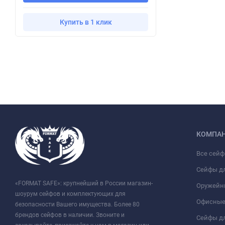
Купить в 1 клик
КОМПА
Все сей
Сейфы д
«FORMAT SAFE»: крупнейший в России магазин-
Оружейн
шоурум сейфов и комплектующих для
Офисные
безопасности Вашего имущества. Более 80
брендов сейфов в наличии. Звоните и
Сейфы дл