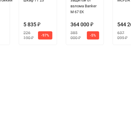
тойкий
шкаф TT 23
защитой от
MCFDA
взлома Banker
M 67 EK
5 835
364 000
544 
₽
₽
226
385
637
-97%
-5%
190
000
099
₽
₽
₽