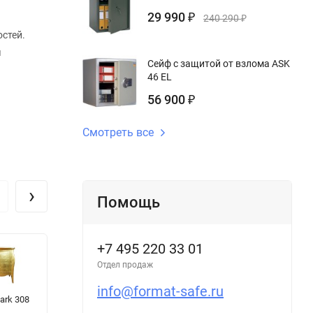
29 990
₽
240 290
₽
стей.
ы
Сейф с защитой от взлома ASK
46 EL
56 900
₽
Смотреть все
›
Помощь
+7 495 220 33 01
Отдел продаж
info@format-safe.ru
ark 308
Сейф
Сейф Juwel
М