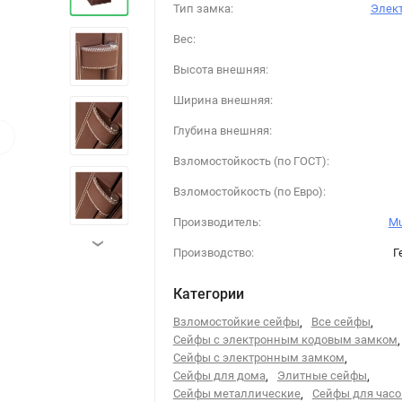
Тип замка:
Элек
Вес:
Высота внешняя:
Ширина внешняя:
›
Глубина внешняя:
Взломостойкость (по ГОСТ):
Взломостойкость (по Евро):
Производитель:
Mu
›
Производство:
Г
Категории
Взломостойкие сейфы
,
Все сейфы
,
Сейфы с электронным кодовым замком
,
Сейфы с электронным замком
,
Сейфы для дома
,
Элитные сейфы
,
Сейфы металлические
,
Сейфы для часо