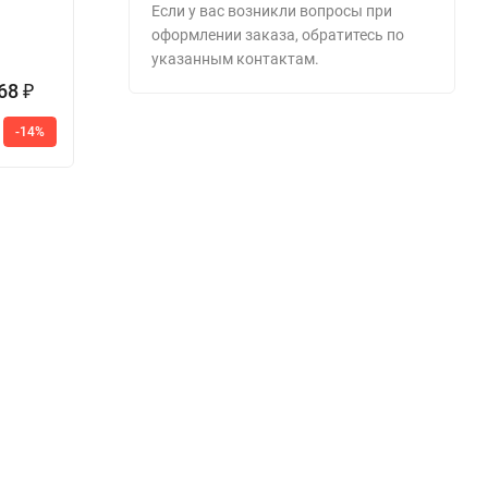
бухгалтерский
7247
с
Если у вас возникли вопросы при
ШБМ 30э
оформлении заказа, обратитесь по
указанным контактам.
268
54 695
₽
₽
73
-14%
-25%
16 100
4
₽
159
₽