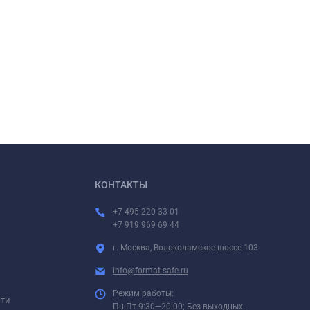
КОНТАКТЫ
+7 495 220 33 01
+7 919 969 69 44
г. Москва, Волоколамское шоссе 103
info@format-safe.ru
Режим работы:
сти
Пн-Пт 9:30—20:00; Без выходных.