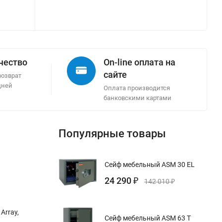
ачество
On-line оплата на
сайте
возврат
дней
Оплата производится
банковскими картами
Популярные товары
Сейф мебельный ASM 30 EL
24 290
₽
142 010
₽
Array,
Сейф мебельный ASM 63 T