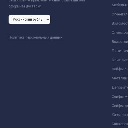
заказывайте, приезжайте к нам в магазин или
Мебельн
оформите доставку.
Огне-вз
Взломос
Огнесто
Политика персональных данных
Водосто
Гостини
Элитные
Сейфы с 
Металли
Депозит
Сейфы м
Сейфы дл
Ювелирн
Банковс