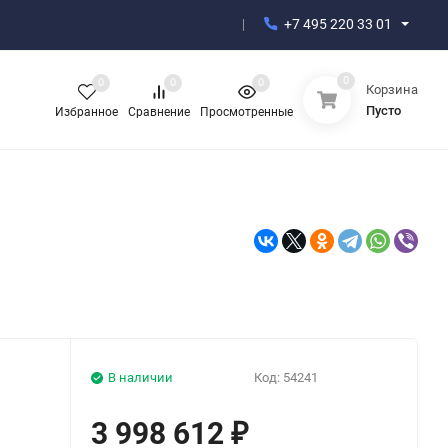
+7 495 220 33 01
0
0
0
0
Корзина
Пусто
Избранное
Сравнение
Просмотренные
В наличии
Код:
54241
3 998 612
₽