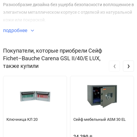
Разнообразие дизайна без ущерба безопасности воплощенное в
элегантном металлическом корпусе с отделкой из натуральной
кожи или покраской.
подробнее
Сейфы серии Carena могут стать украшением Вашего интерьера.
Покупатели, которые приобрели Сейф
Fichet–Bauche Carena GSL II/40/E LUX,
‹
›
также купили
Ключница КЛ 20
Сейф мебельный ASM 30 EL
24 290
₽