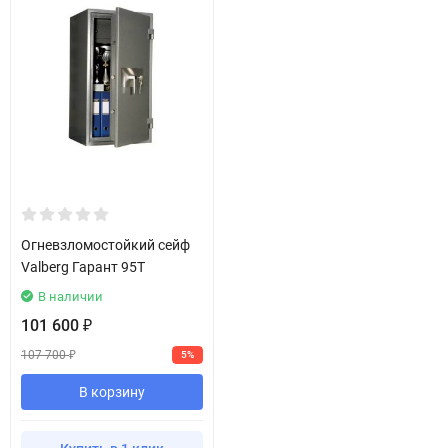
Огневзломостойкий сейф
Valberg Гарант 95T
В наличии
101 600
₽
107 700
5%
₽
В корзину