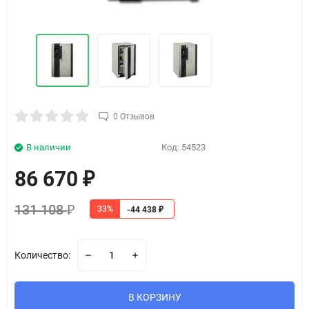
0 Отзывов
В наличии
Код:
54523
86 670
₽
131 108
33%
₽
-44 438
₽
Количество:
В КОРЗИНУ