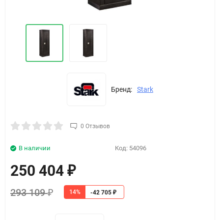
Бренд:
Stark
0 Отзывов
В наличии
Код:
54096
250 404
₽
293 109
14%
₽
-42 705
₽