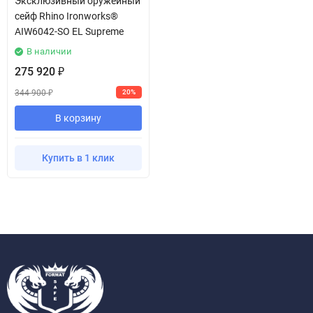
Эксклюзивный оружейный
сейф Rhino Ironworks®
AIW6042-SO EL Supreme
В наличии
275 920
₽
344 900
20%
₽
В корзину
Купить в 1 клик