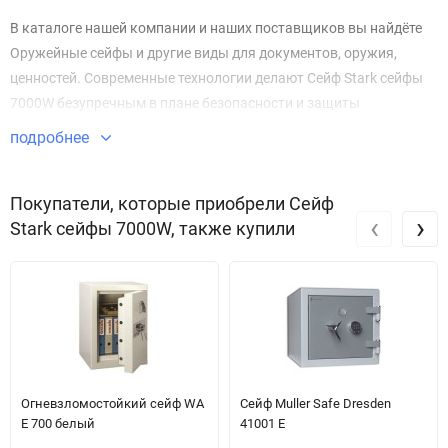
В каталоге нашей компании и наших поставщиков вы найдёте
Оружейные сейфы и другие виды для документов, оружия,
ценностей. Современные технологии делают Сейф Stark сейфы
7000W безупречным в плане безопасности и защиты
имущества.
подробнее
Звоните по телефону +7 495 220 33 01
Покупатели, которые приобрели Сейф
‹
›
Stark сейфы 7000W, также купили
Огневзломостойкий сейф WA
Сейф Muller Safe Dresden
E 700 белый
41001 E