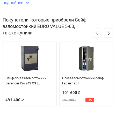
взломостойкий EURO VALUE 5-60 безупречным в плане
подробнее
безопасности и защиты имущества.
Звоните по телефону +7 495 220 33 01
Покупатели, которые приобрели Сейф
взломостойкий EURO VALUE 5-60,
‹
›
также купили
Сейф огневзломостойкий
Огневзломостойкий сейф
Defender Pro 243 XS EL
Гарант 95T
101 600
₽
491 400
107 700
₽
-5%
₽