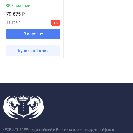
В наличии
79 675
₽
84 375
5%
₽
В корзину
Купить в 1 клик
«FORMAT SAFE»: крупнейший в России магазин-шоурум сейфов и