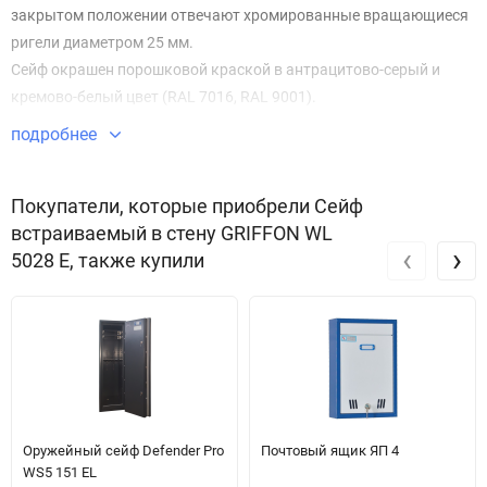
закрытом положении отвечают хромированные вращающиеся
ригели диаметром 25 мм.
Сейф окрашен порошковой краской в антрацитово-серый и
кремово-белый цвет (RAL 7016, RAL 9001).
подробнее
Особенности конструкции:
Встраиваемый в стену сейф, усиленный арматурой для более
надежного крепления в нише.
Покупатели, которые приобрели Сейф
Электронный замок Griffon.
встраиваемый в стену GRIFFON WL
‹
›
Толщина лицевой панели - 10 мм
5028 E, также купили
Ригельная система запирания Хромированные ригели
диаметром 25 мм
Крепление к стене при помощи специальной арматуры
Комплектуется съемной полкой
Оружейный сейф Defender Pro
Почтовый ящик ЯП 4
WS5 151 EL