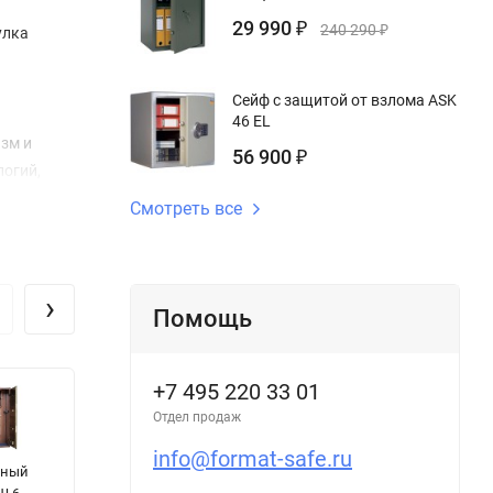
29 990
₽
240 290
₽
улка
Сейф с защитой от взлома ASK
46 EL
зм и
56 900
₽
логий,
Смотреть все
›
Помощь
правлении
+7 495 220 33 01
Отдел продаж
info@format-safe.ru
йный
Оружейный
Сейф
С