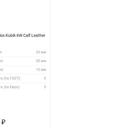
ss Kubik 6W Calf Leather
я:
20 мм
я:
30 мм
яя:
10 мм
ь (по ГОСТ):
0
ь (по Евро):
0
2
₽