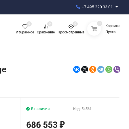
+7 495 220 33 01
0
0
0
0
Корзина
Пусто
Избранное
Сравнение
Просмотренные
ge
В наличии
Код:
54561
686 553
₽