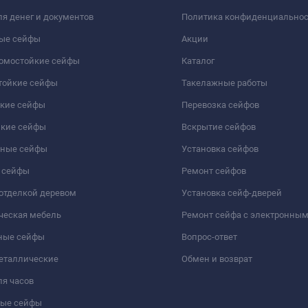
я денег и документов
Политика конфиденциально
ые сейфы
Акции
ломостойкие сейфы
Каталог
тойкие сейфы
Такелажные работы
йкие сейфы
Перевозка сейфов
йкие сейфы
Вскрытие сейфов
чные сейфы
Установка сейфов
 сейфы
Ремонт сейфов
отделкой деревом
Установка сейф-дверей
ческая мебель
Ремонт сейфа с электронны
ные сейфы
Вопрос-ответ
еталлические
Обмен и возврат
я часов
ые сейфы