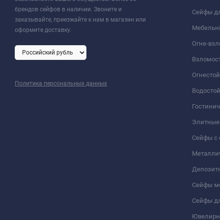
брендов сейфов в наличии. Звоните и
Сейфы дл
заказывайте, приезжайте к нам в магазин или
Мебельн
оформите доставку.
Огне-вз
Взломос
Огнесто
Политика персональных данных
Водосто
Гостини
Элитные
Сейфы с 
Металли
Депозит
Сейфы м
Сейфы дл
Ювелирн