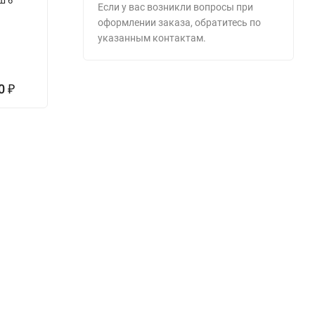
Ш 6
сейф с
встраиваемый
о
Если у вас возникли вопросы при
отделкой
в стену VEGA
3
оформлении заказа, обратитесь по
деревом
33.E
указанным контактам.
Armwood 11
FLOCK PLUS
95 000
₽
100
-5%
00
663 826
7
₽
₽
000
₽