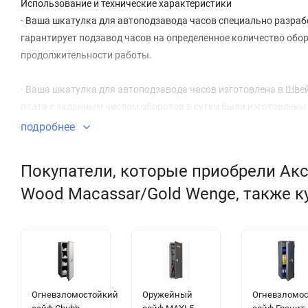
Использование и технические характеристики
· Ваша шкатулка для автоподзавода часов специально разраб
гарантирует подзавод часов на определенное количество оборо
продолжительности работы.
· Ваша шкатулка для автоподзавода часов изготовлена в Шв
плата с заданным числом оборотов в сутки были изготовлен
обеспечивающих высокую надежность и долговечность этих и
подробнее
Благодаря низкому потреблению энергии, в шкатулке использ
Покупатели, которые приобрели Аксе
обеспечивающие непрерывную продолжительность работы в те
Wood Macassar/Gold Wenge, также к
· Ваша шкатулка для автоподзавода часов специально запрог
вращения, что достаточно практически для всех автоматичес
Огневзломостойкий
Оружейный
Огневзломо