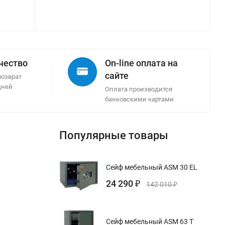
ачество
On-line оплата на
сайте
возврат
дней
Оплата производится
банковскими картами
Популярные товары
Сейф мебельный ASM 30 EL
24 290
₽
142 010
₽
Сейф мебельный ASM 63 T