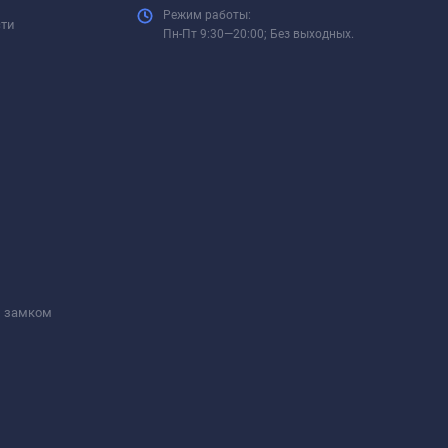
Режим работы:
сти
Пн-Пт 9:30—20:00; Без выходных.
м замком