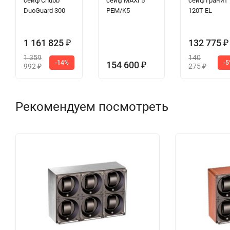
сейф Chubb
сейф MAXI 5
сейф Гранит
DuoGuard 300
PEM/K5
120T EL
1 161 825
132 775
₽
₽
1 359
140
-14%
-
154 600
₽
992
275
₽
₽
Рекомендуем посмотреть