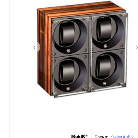
‹
Бренд:
Swiss Kubik