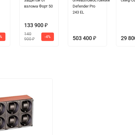
защитой от
огневзломостойкий
сейф О
взлома Форт 50
Defender Pro
243 EL
133 900
₽
140
5%
-4%
503 400
29 8
₽
900
₽