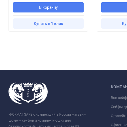
В корзину
Купить в 1 клик
Ку
КОМПА
Все сей
Сейфы д
«FORMAT SAFE»: крупнейший в России магазин-
Оружейн
шоурум сейфов и комплектующих для
Офисные
безопасности Вашего имущества. Более 80