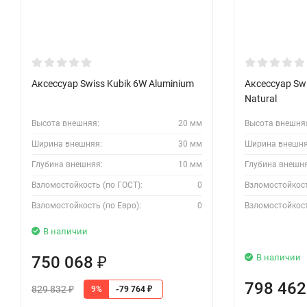
Аксессуар Swiss Kubik 6W Aluminium
Аксессуар Swi
Natural
Высота внешняя:
20 мм
Высота внешня
Ширина внешняя:
30 мм
Ширина внешня
Глубина внешняя:
10 мм
Глубина внешн
Взломостойкость (по ГОСТ):
0
Взломостойкост
Взломостойкость (по Евро):
0
Взломостойкост
В наличии
В наличии
750 068
₽
798 46
829 832
9%
-79 764
₽
₽