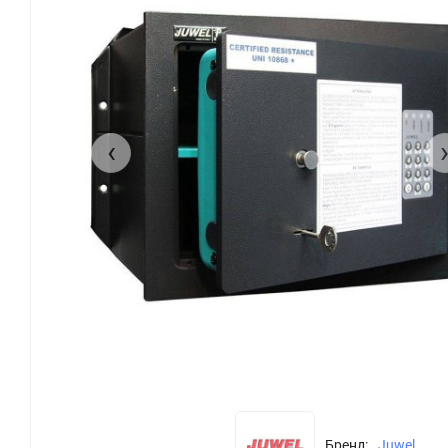
‹
Бренд:
Juwel