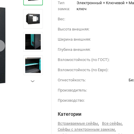
Тип
Электронный + Ключевой + Ма
замка:
ключ
Вес:
Высота внешняя:
Ширина внешняя:
›
Глубина внешняя:
Взломостойкость (по ГОСТ):
Взломостойкость (по Евро):
Огнестойкость:
Бе
›
Производитель:
Производство:
Категории
Встраиваемые сейфы
,
Все сейфы
,
Сейфы с электронным замком
,