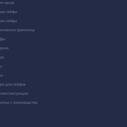
я часов
ые сейфы
кие сейфы
анковских хранилищ
йфы
трина
ерь
ы
цы
ры для сейфов
 комплектующие
ятые с производства