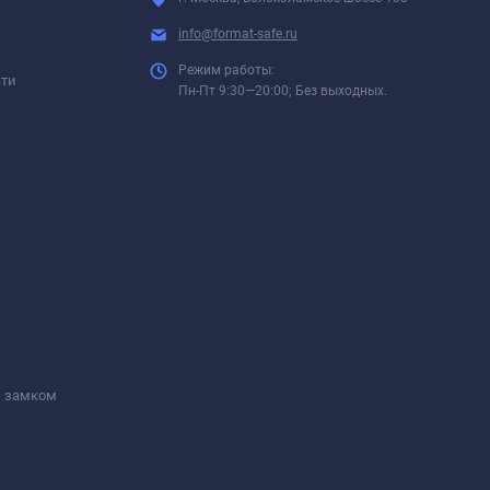
info@format-safe.ru
Режим работы:
сти
Пн-Пт 9:30—20:00; Без выходных.
м замком