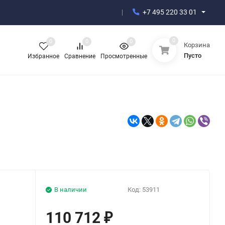
+7 495 220 33 01
0
0
0
0
Корзина
Пусто
Избранное
Сравнение
Просмотренные
В наличии
Код:
53911
110 712
₽