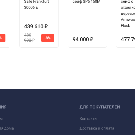
Т
Safe Frankfurt
сейф SP5 150M
сейф с
30006 E
отделк
дерево
Armwoo
439 610
Flock
₽
480
5%
-8%
94 000
477 
₽
932
₽
НИЯ
ДЛЯ ПОКУПАТЕЛЕЙ
фы
Контакты
ля дома
Доставка и оплата