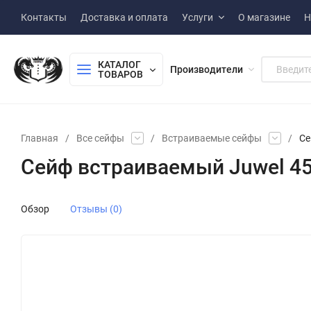
Контакты
Доставка и оплата
Услуги
О магазине
Н
КАТАЛОГ 
Производители
ТОВАРОВ
Главная
/
Все сейфы
/
Встраиваемые сейфы
/
Се
Сейф встраиваемый Juwel 4
Обзор
Отзывы (0)