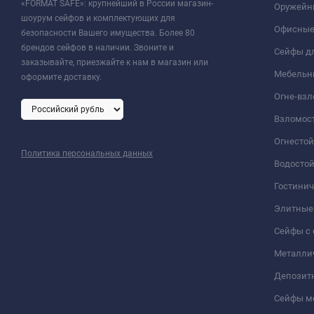
«FORMAT SAFE»: крупнейший в России магазин-
Оружейн
шоурум сейфов и комплектующих для
Офисные
безопасности Вашего имущества. Более 80
брендов сейфов в наличии. Звоните и
Сейфы дл
заказывайте, приезжайте к нам в магазин или
Мебельн
оформите доставку.
Огне-вз
Взломос
Огнесто
Политика персональных данных
Водосто
Гостини
Элитные
Сейфы с 
Металли
Депозит
Сейфы м