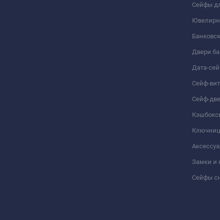
Сейфы дл
Ювелирн
Банковс
Двери б
Дата-се
Сейф-ви
Сейф-дв
Кэшбокс
Ключни
Аксессуа
Замки и
Сейфы сн