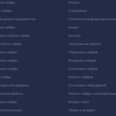
ые сейфы
Услуги
 сейфы
О магазине
я денег и документов
Политика конфиденциально
ые сейфы
Акции
ломостойкие сейфы
Каталог
тойкие сейфы
Такелажные работы
йкие сейфы
Перевозка сейфов
йкие сейфы
Вскрытие сейфов
чные сейфы
Установка сейфов
 сейфы
Ремонт сейфов
отделкой деревом
Установка сейф-дверей
ческая мебель
Ремонт сейфа с электронны
ные сейфы
Вопрос-ответ
еталлические
Обмен и возврат