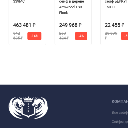
339MC
сейф в дереве
сейф БЕРКУ
Armwood TS3
150 EL
Flock
463 481
249 968
22 455
₽
₽
₽
542
263
23 695
-14%
-4%
-
535
124
₽
₽
₽
КОМПА
Все сей
Сейфы д