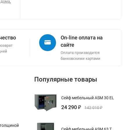
 дома
,
ачество
On-line оплата на
сайте
возврат
дней
Оплата производится
банковскими картами
Популярные товары
Сейф мебельный ASM 30 EL
24 290
₽
142 010
₽
 толщиной
Сейф мебельный ASM 63 T