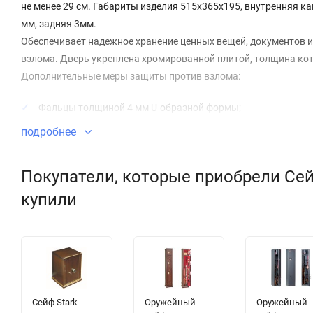
не менее 29 см. Габариты изделия 515х365х195, внутренняя ка
мм, задняя 3мм.
Обеспечивает надежное хранение ценных вещей, документов и
взлома. Дверь укреплена хромированной плитой, толщина кот
Дополнительные меры защиты против взлома:
Фальцы толщиной 4 мм U-образной формы;
подробнее
Внутренняя петля, на которой крепится дверь, проходит ве
Применены технологии лазерной резки и непрерывного св
Покупатели, которые приобрели Сей
купили
Сейф Stark
Оружейный
Оружейный