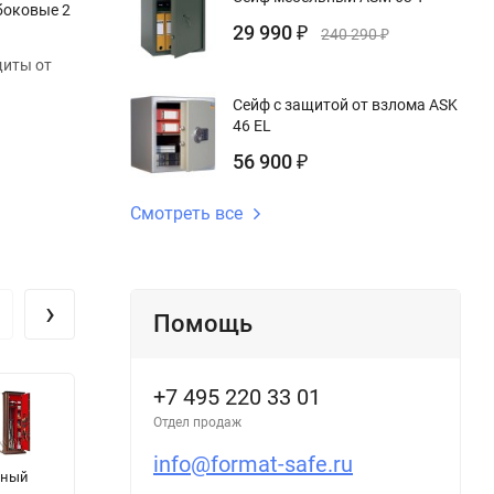
 боковые 2
29 990
₽
240 290
₽
щиты от
Сейф с защитой от взлома ASK
46 EL
56 900
₽
Смотреть все
›
Помощь
+7 495 220 33 01
Отдел продаж
info@format-safe.ru
йный
Шкаф SL 185
Оружейный
С