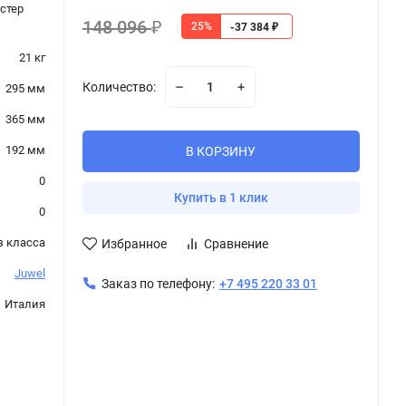
стер
148 096
25%
₽
-37 384
₽
21 кг
Количество:
295 мм
365 мм
192 мм
В КОРЗИНУ
0
Купить в 1 клик
0
з класса
Избранное
Сравнение
Juwel
Заказ по телефону:
+7 495 220 33 01
Италия