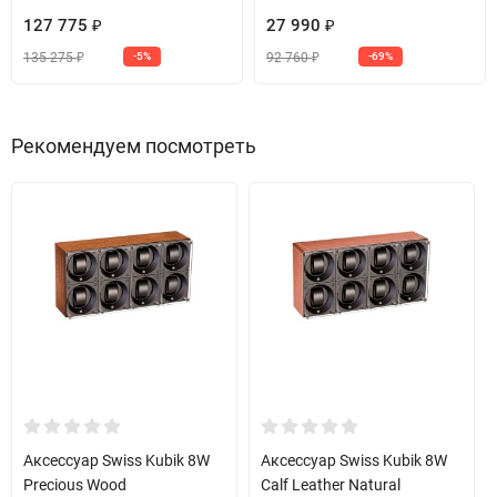
каждом направлении вращения, что достаточно практически
127 775
27 990
₽
₽
для всех автоматических часов, имеющихся в настоящее время
135 275
92 760
-5%
-69%
₽
₽
на рынке.
Рекомендуем посмотреть
Аксессуар Swiss Kubik 8W
Аксессуар Swiss Kubik 8W
Precious Wood
Calf Leather Natural