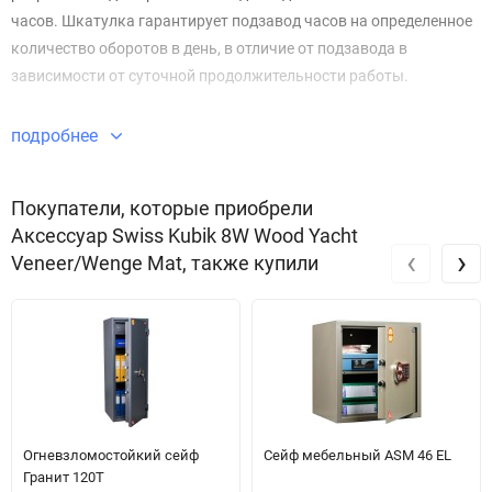
часов. Шкатулка гарантирует подзавод часов на определенное
количество оборотов в день, в отличие от подзавода в
зависимости от суточной продолжительности работы.
· Ваша шкатулка для автоподзавода часов изготовлена в
подробнее
Швейцарии с использованием самых качественных
материалов. Механизм и плата с заданным числом оборотов в
Покупатели, которые приобрели
сутки были изготовлены и испытаны с использованием
Аксессуар Swiss Kubik 8W Wood Yacht
современных инновационных технологий, обеспечивающих
‹
›
Veneer/Wenge Mat, также купили
высокую надежность и долговечность этих изделий.
Благодаря низкому потреблению энергии, в шкатулке
используются две стандартные щелочные батареи 1,5В (C-LR14-
BABY), обеспечивающие непрерывную продолжительность
работы в течение около 3 лет.
Огневзломостойкий сейф
Сейф мебельный ASM 46 EL
· Ваша шкатулка для автоподзавода часов специально
Гранит 120T
запрограммирована для завода на 900-950 оборотов в сутки в