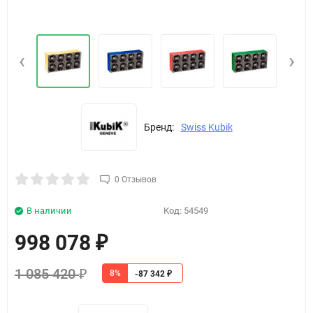
‹
›
Бренд:
Swiss Kubik
0 Отзывов
В наличии
Код:
54549
998 078
₽
1 085 420
8%
₽
-87 342
₽