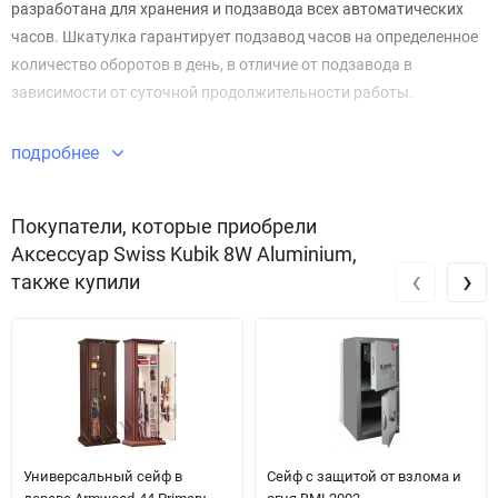
разработана для хранения и подзавода всех автоматических
часов. Шкатулка гарантирует подзавод часов на определенное
количество оборотов в день, в отличие от подзавода в
зависимости от суточной продолжительности работы.
· Ваша шкатулка для автоподзавода часов изготовлена в
подробнее
Швейцарии с использованием самых качественных
материалов. Механизм и плата с заданным числом оборотов в
Покупатели, которые приобрели
сутки были изготовлены и испытаны с использованием
Аксессуар Swiss Kubik 8W Aluminium,
современных инновационных технологий, обеспечивающих
‹
›
также купили
высокую надежность и долговечность этих изделий.
Благодаря низкому потреблению энергии, в шкатулке
используются две стандартные щелочные батареи 1,5В (C-LR14-
BABY), обеспечивающие непрерывную продолжительность
работы в течение около 3 лет.
Универсальный сейф в
Сейф с защитой от взлома и
· Ваша шкатулка для автоподзавода часов специально