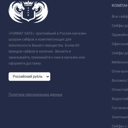
КОМПА
Все сей
Сейфы д
«FORMAT SAFE»: крупнейший в России магазин-
Оружейн
шоурум сейфов и комплектующих для
Офисные
безопасности Вашего имущества. Более 80
брендов сейфов в наличии. Звоните и
Сейфы дл
заказывайте, приезжайте к нам в магазин или
Мебельн
оформите доставку.
Огне-вз
Взломос
Огнесто
Политика персональных данных
Водосто
Гостини
Элитные
Сейфы с 