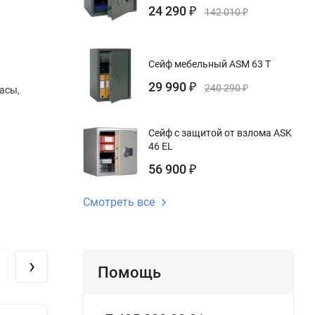
24 290
₽
142 010
₽
Сейф мебельный ASM 63 T
29 990
₽
240 290
₽
асы,
Сейф с защитой от взлома ASK
46 EL
56 900
₽
Смотреть все
›
Помощь