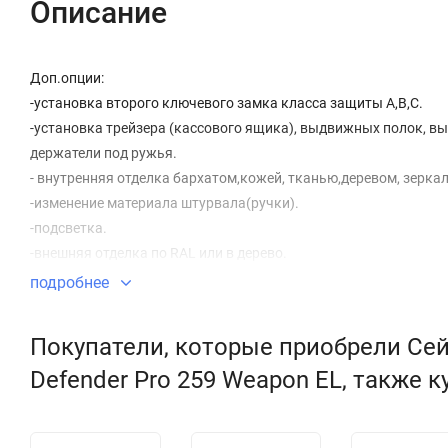
Описание
Доп.опции:
-установка второго ключевого замка класса защиты А,В,С.
-установка трейзера (кассового ящика), выдвижных полок, в
держатели под ружья.
- внутренняя отделка бархатом,кожей, тканью,деревом, зерка
-изменение материала штурвала(ручки).
-подсветка.
-внешняя отделка по RAL или в дерево.
-крепление к полу(стандартным или химическим анкером).
подробнее
-такелаж.
Покупатели, которые приобрели Сей
Сейф с защитой от огня и взлома.
Надежный сейф с защитой, подтвержденной самой лучшей се
Defender Pro 259 Weapon EL, также 
Сейф сертифицирован:
-VDS на 2 еврокласс защиты от взлома, что соответствует 3 кл