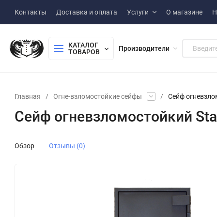
Контакты
Доставка и оплата
Услуги
О магазине
Н
КАТАЛОГ 
Производители
ТОВАРОВ
Главная
/
Огне-взломостойкие сейфы
/
Сейф огневзлом
Сейф огневзломостойкий Stah
Обзор
Отзывы (0)