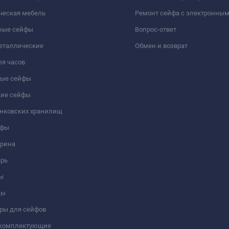
ческая мебель
Ремонт сейфа с электронны
ные сейфы
Вопрос-ответ
еталлические
Обмен и возврат
я часов
ые сейфы
кие сейфы
анковских хранилищ
йфы
трина
ерь
ы
цы
ры для сейфов
 комплектующие