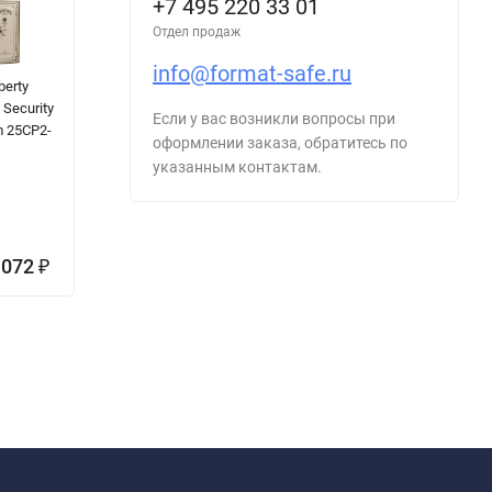
+7 495 220 33 01
Отдел продаж
info@format-safe.ru
berty
Сейф
Сейф Juwel
О
 Security
мебельный
4423
се
Если у вас возникли вопросы при
 25CP2-
Griffon MSR 25 E
№
оформлении заказа, обратитесь по
Red
указанным контактам.
Цена по
запросу
81 953
₽
600
893
109
-100%
-25%
 072
1
₽
633
₽
₽