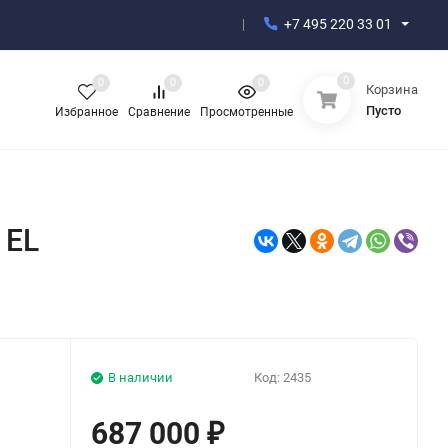
+7 495 220 33 01
0
0
0
0
Корзина
Пусто
Избранное
Сравнение
Просмотренные
 EL
В наличии
Код:
2435
687 000
₽