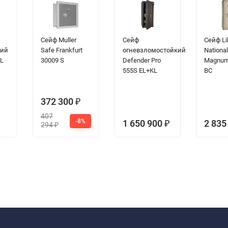
ния ножей и необходимой мелочи.
ь до 14.
Сейф Muller
Сейф
Сейф Li
кий
Safe Frankfurt
огневзломостойкий
National
EL
30009 S
Defender Pro
Magnum
555S EL+KL
BC
становки 5 см.
в на российском рынке.
372 300
efender Pro 259 до 50 000 euro.
₽
ь в данном сейфе до 500 000 euro.
407
-8%
1 650 900
2 835
₽
294
₽
адежной защиты необходимо крепить.
имический анкер(большая площадь сцепки).