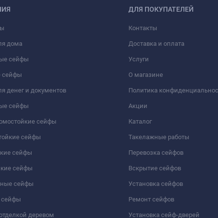
НИЯ
ДЛЯ ПОКУПАТЕЛЕЙ
фы
Контакты
ля дома
Доставка и оплата
ые сейфы
Услуги
 сейфы
О магазине
я денег и документов
Политика конфиденциально
ые сейфы
Акции
ломостойкие сейфы
Каталог
тойкие сейфы
Такелажные работы
йкие сейфы
Перевозка сейфов
йкие сейфы
Вскрытие сейфов
чные сейфы
Установка сейфов
 сейфы
Ремонт сейфов
отделкой деревом
Установка сейф-дверей