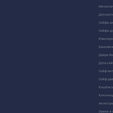
Металли
Депозит
Сейфы м
Сейфы дл
Ювелирн
Банковс
Двери б
Дата-се
Сейф-ви
Сейф-дв
Кэшбокс
Ключни
Аксессуа
Замки и