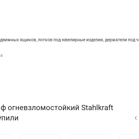
ыдвижных ящиков, лотков под ювелирные изделия, держатели под ч
ла
ф огневзломостойкий Stahlkraft
‹
ртификационной компанией Германии и Швеции.
купили
ассу по ГОСТ.