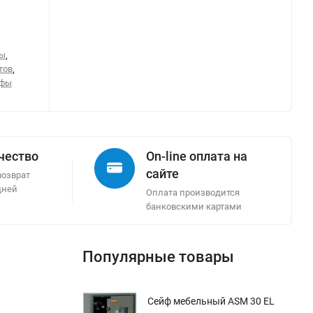
фы
,
тов
,
йфы
ачество
On-line оплата на
сайте
возврат
дней
Оплата производится
банковскими картами
Популярные товары
Сейф мебельный ASM 30 EL