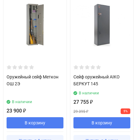
Оружейный сейф Меткон
Сейф оружейный AIKO
ОШ 2Э
БЕРКУТ 145
В наличии
27 755
В наличии
₽
23 900
₽
29 395
5%
₽
В корзину
В корзину