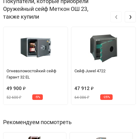
Покупатели, которые приобрели
Оружейный сейф Меткон ОШ 23,
‹
›
также купили
Огневзломостойкий сейф
Сейф Juwel 4722
Гарант 32 EL
49 900
47 912
₽
₽
52 600
64 086
-5%
-25%
₽
₽
Рекомендуем посмотреть