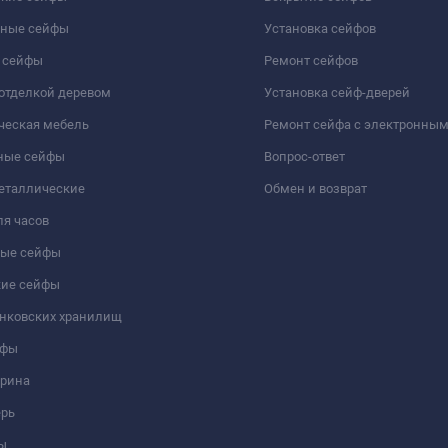
чные сейфы
Установка сейфов
 сейфы
Ремонт сейфов
отделкой деревом
Установка сейф-дверей
ческая мебель
Ремонт сейфа с электронны
ные сейфы
Вопрос-ответ
еталлические
Обмен и возврат
я часов
ые сейфы
кие сейфы
анковских хранилищ
йфы
трина
ерь
ы