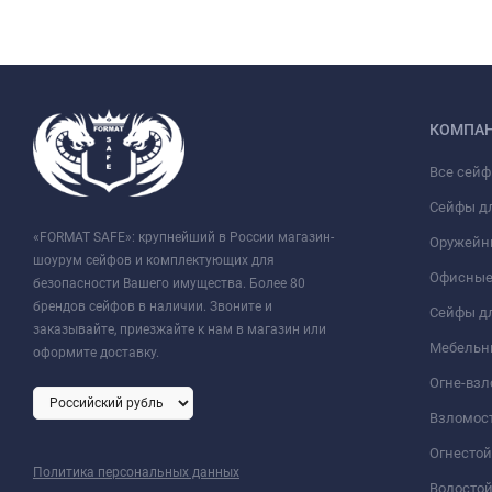
КОМПА
Все сей
Сейфы д
«FORMAT SAFE»: крупнейший в России магазин-
Оружейн
шоурум сейфов и комплектующих для
Офисные
безопасности Вашего имущества. Более 80
брендов сейфов в наличии. Звоните и
Сейфы дл
заказывайте, приезжайте к нам в магазин или
Мебельн
оформите доставку.
Огне-вз
Взломос
Огнесто
Политика персональных данных
Водосто