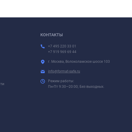
КОНТАКТЫ
+7 495 220 33 01
+7 919 969 69 44
г. Москва, Волоколамское шоссе 103
info@format-safe.ru
Режим работы:
сти
Пн-Пт 9:30—20:00; Без выходных.