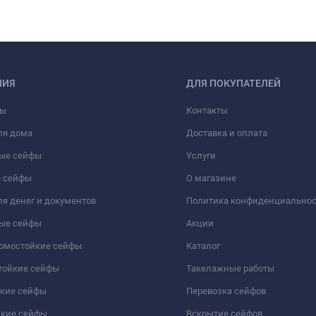
НИЯ
ДЛЯ ПОКУПАТЕЛЕЙ
фы
Контакты
ля дома
Доставка и оплата
ые сейфы
Услуги
 сейфы
О магазине
я денег и документов
Политика конфиденциально
ые сейфы
Акции
ломостойкие сейфы
Каталог
тойкие сейфы
Такелажные работы
йкие сейфы
Перевозка сейфов
йкие сейфы
Вскрытие сейфов