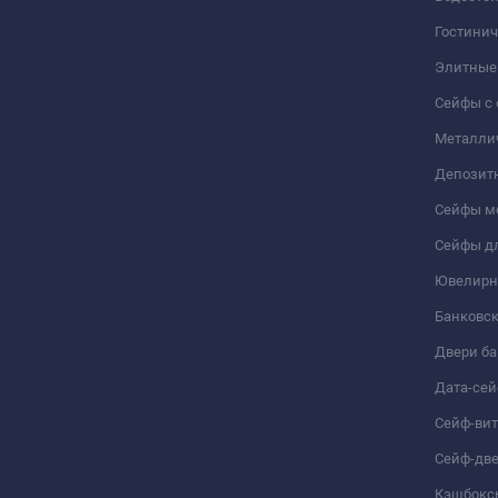
Гостини
Элитные
Сейфы с 
Металли
Депозит
Сейфы м
Сейфы дл
Ювелирн
Банковс
Двери б
Дата-се
Сейф-ви
Сейф-дв
Кэшбокс