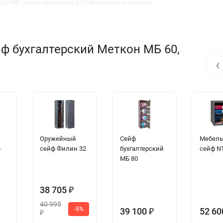
ассу Н0 (ниже нулевого) устойчивости к взлому.
ф бухгалтерский Меткон МБ 60,
‹
Оружейный
Сейф
Мебел
6
сейф Филин 32
бухгалтерский
сейф N
МБ 80
38 705
₽
40 995
-5%
39 100
52 6
₽
₽