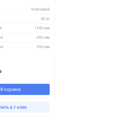
Ключевой
82 кг
я:
1740 мм
я:
450 мм
яя:
350 мм
₽
В корзину
пить в 1 клик