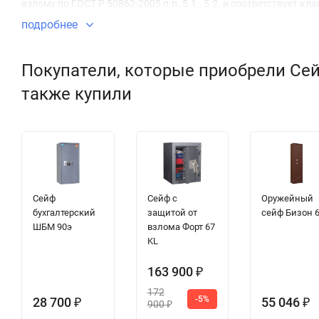
взлому по ГОСТ Р 50862-2005 п.п. 5.1., 5.2. и соответствует кл
подробнее
Покупатели, которые приобрели Сей
также купили
Сейф
Сейф с
Оружейный
бухгалтерский
защитой от
сейф Бизон 
ШБМ 90э
взлома Форт 67
KL
163 900
₽
172
-5%
28 700
55 046
₽
₽
900
₽