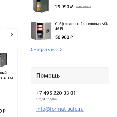
29 990
₽
240 290
₽
Сейф с защитой от взлома ASK
46 EL
›
56 900
₽
Смотреть все
ьный
Мебельный
Сейф Lincoln
О
Помощь
TL 40 EM
сейф NTL 40 M
25BUG-BR MT
с
о
+7 495 220 33 01
Отдел продаж
info@format-safe.ru
00
40 800
1 592 009
5
₽
₽
₽