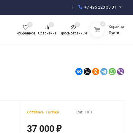
+7 495 220 33 01
0
0
0
0
Корзина
Пусто
Избранное
Сравнение
Просмотренные
Осталась 1 штука
Код:
1181
37 000
₽