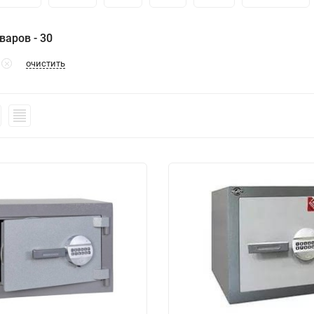
варов - 30
очистить