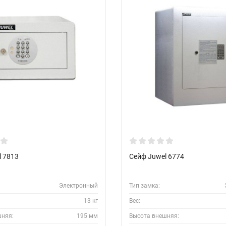
l 7813
Сейф Juwel 6774
Электронный
Тип замка:
13 кг
Вес:
шняя:
195 мм
Высота внешняя: