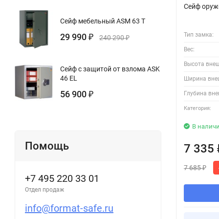
Сейф оруже
Сейф мебельный ASM 63 T
Тип замка:
29 990
₽
240 290
₽
Вес:
Высота вне
Сейф с защитой от взлома ASK
46 EL
Ширина вне
56 900
Глубина вне
₽
Категория:
В налич
Помощь
7 335
7 685
₽
+7 495 220 33 01
Отдел продаж
info@format-safe.ru