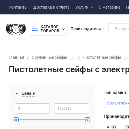
Контакты
Доставка и оплата
Услуги
О магазине
Н
КАТАЛОГ 
Производители
ТОВАРОВ
Главная
/
Оружейные сейфы
/
Пистолетные сейфы
Пистолетные сейфы с элек
Тип замка:
Цена, ₽
с электро
Производит
AIKO
V