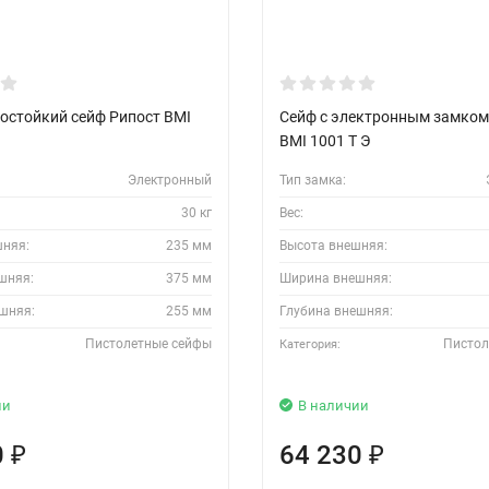
остойкий сейф Рипост BMI
Сейф с электронным замком
BMI 1001 T Э
Электронный
Тип замка:
30 кг
Вес:
шняя:
235 мм
Высота внешняя:
шняя:
375 мм
Ширина внешняя:
шняя:
255 мм
Глубина внешняя:
Пистолетные сейфы
Пистол
Категория:
ии
В наличии
0
64 230
₽
₽