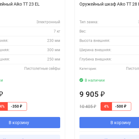
йный Aiko TT 23 EL
Оружейный шкаф Aiko TT 28 
Электронный
Тип замка:
7 кг
Вес:
шняя:
230 мм
Высота внешняя:
шняя:
300 мм
Ширина внешняя:
шняя:
250 мм
Глубина внешняя:
Пистолетные сейфы
Пистол
Категория:
ии
В наличии
9 905
₽
₽
10 405
4%
4%
-350
-500
₽
₽
₽
В корзину
В корзину