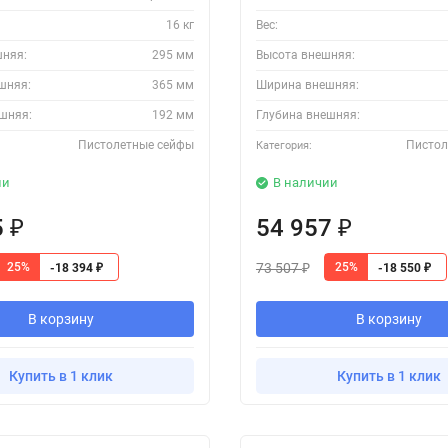
16 кг
Вес:
шняя:
295 мм
Высота внешняя:
шняя:
365 мм
Ширина внешняя:
шняя:
192 мм
Глубина внешняя:
Пистолетные сейфы
Пистол
Категория:
ии
В наличии
5
54 957
₽
₽
73 507
25%
25%
-18 394
-18 550
₽
₽
₽
В корзину
В корзину
Купить в 1 клик
Купить в 1 клик