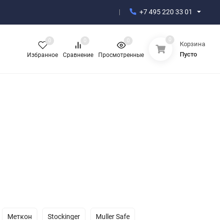
+7 495 220 33 01
0
0
0
0
Корзина
Пусто
Избранное
Сравнение
Просмотренные
Меткон
Stockinger
Muller Safe