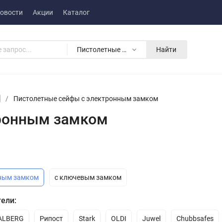
овости
Акции
Каталог
Пистолетные сейфы
Найти
/
Пистолетные сейфы с электронным замком
тронным замком
нным замком
с ключевым замком
ели:
ALBERG
Рипост
Stark
OLDI
Juwel
Chubbsafes