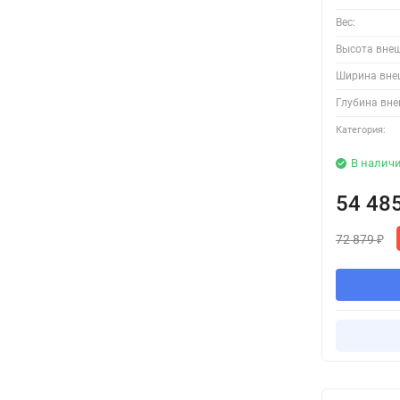
Вес:
Высота вне
Ширина вне
Глубина вне
Категория:
В налич
54 48
72 879
₽