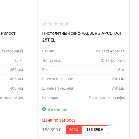
 Рипост
Пистолетный сейф VALBERG АРСЕНАЛ
25T EL
Электронный
Серия:
Valberg Арсенал
95 кг
Тип замка:
Электронный
455 мм
Вес:
18 кг
455 мм
Высота внешняя:
250 мм
400 мм
Ширина внешняя:
340 мм
етные сейфы
Пистолетные сейфы
Категория:
В наличии
Цена по запросу
185 390
100%
-185 390
₽
₽