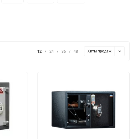
12
/
24
/
36
/
48
Хиты продаж