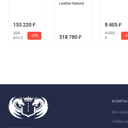
Leather Natural
153 220
8 405
₽
₽
200
8 905
-23%
-
318 780
₽
871
₽
₽
КОМПА
Все сей
Сейфы д