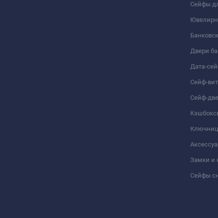
Сейфы дл
Ювелирн
Банковс
Двери б
Дата-се
Сейф-ви
Сейф-дв
Кэшбокс
Ключни
Аксессуа
Замки и
Сейфы сн