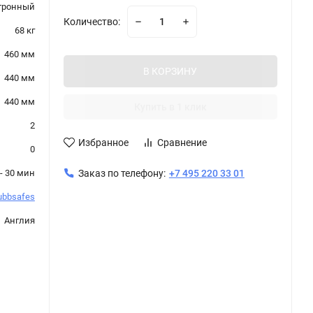
тронный
Количество:
68 кг
460 мм
В КОРЗИНУ
440 мм
440 мм
Купить в 1 клик
2
Избранное
Сравнение
0
- 30 мин
Заказ по телефону:
+7 495 220 33 01
ubbsafes
Англия