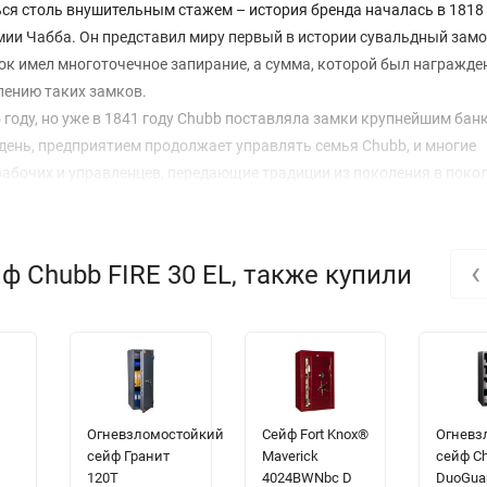
ся столь внушительным стажем – история бренда началась в 1818 
ии Чабба. Он представил миру первый в истории сувальдный замок
ок имел многоточечное запирание, а сумма, которой был награжде
лению таких замков.
 году, но уже в 1841 году Chubb поставляла замки крупнейшим бан
 день, предприятием продолжает управлять семья Chubb, и многие
рабочих и управленцев, передающие традиции из поколения в покол
ктеристиками, а компания известна собственными разработками 
аря использованию новых сплавов и материалов, и сегодня купить
 Dualite – уникальный композитный материал. Он применяется,
‹
 Chubb FIRE 30 EL, также купили
се, обеспечивает отличную взломоустойчивость и защиту от воздей
ми компании «TDR» – материала для стенок.
о используется в настоящее время для производства сейфов и ба
а недорогих и безопасных сейфов, прежде недоступных из-за выс
ь бренд в нашем интернет-магазине.
Огневзломостойкий
Сейф Fort Knox®
Огневз
сейф Гранит
Maverick
сейф C
120T
4024BWNbc D
DuoGua