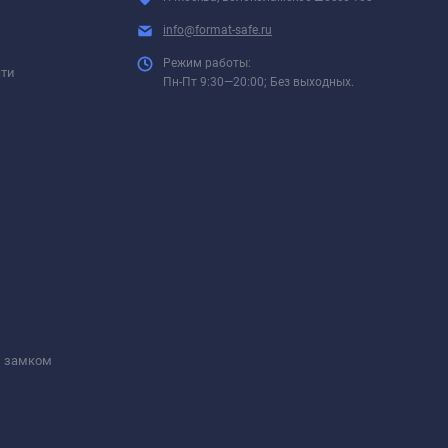
info@format-safe.ru
Режим работы:
сти
Пн-Пт 9:30—20:00; Без выходных.
м замком