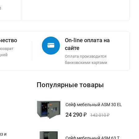
в
ачество
On-line оплата на
сайте
возврат
дней
Оплата производится
банковскими картами
Популярные товары
Сейф мебельный ASM 30 EL
24 290
₽
142 010
₽
з и
Сейф мебельный ASM 63 T