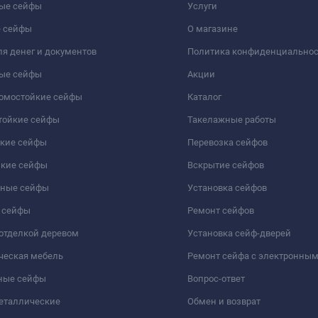
ые сейфы
Услуги
 сейфы
О магазине
я денег и документов
Политика конфиденциально
ые сейфы
Акции
ломостойкие сейфы
Каталог
тойкие сейфы
Такелажные работы
йкие сейфы
Перевозка сейфов
йкие сейфы
Вскрытие сейфов
чные сейфы
Установка сейфов
 сейфы
Ремонт сейфов
отделкой деревом
Установка сейф-дверей
ческая мебель
Ремонт сейфа с электронны
ные сейфы
Вопрос-ответ
еталлические
Обмен и возврат