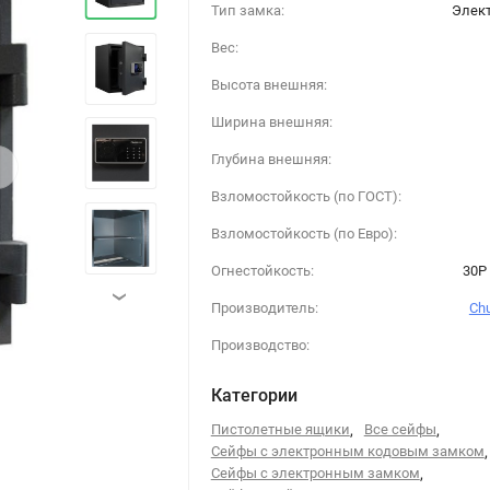
Тип замка:
Элек
Вес:
Высота внешняя:
Ширина внешняя:
›
Глубина внешняя:
Взломостойкость (по ГОСТ):
Взломостойкость (по Евро):
Огнестойкость:
30P 
›
Производитель:
Ch
Производство:
Категории
Пистолетные ящики
,
Все сейфы
,
Сейфы с электронным кодовым замком
,
Сейфы с электронным замком
,