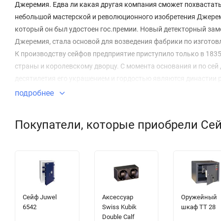
Джеремия. Едва ли какая другая компания сможет похвастать
небольшой мастерской и революционного изобретения Джерем
который он был удостоен гос.премии. Новый детекторный зам
Джеремия, стала основой для возведения фабрики по изготов
К производству сейфов предприятие приступило только в 1835
страны и королевскому дворцу. С момента основания и по сей
десятилетия его украшением и гордостью являются династии 
Элитные сейфы Chubb славятся своими исключительными хара
подробнее
области. Ассортимент фирмы значительно расширился, благод
Chubb может каждый желающий. В компании был запатентован
Покупатели, которые приобрели Сейф
исключительно, в сейфах этого бренда и, при минимальном ве
открытого огня. 60-е годы ознаменованы созданием инженера
Новый сплав имел высокую устойчивость к сверлению и широк
Модернизация лазерной резки послужила началом производств
стоимости даже для крупных банков. Ну, а вы можете заказат
Сейф Juwel
Аксессуар
Оружейный
6542
Swiss Kubik
шкаф TT 28
Double Calf