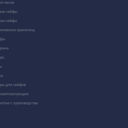
я часов
ые сейфы
кие сейфы
анковских хранилищ
йфы
трина
ерь
ы
цы
ры для сейфов
 комплектующие
ятые с производства