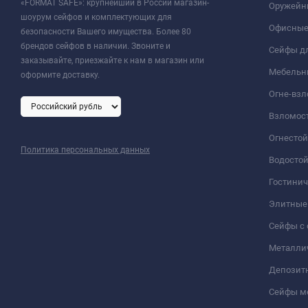
«FORMAT SAFE»: крупнейший в России магазин-
Оружейн
шоурум сейфов и комплектующих для
Офисные
безопасности Вашего имущества. Более 80
брендов сейфов в наличии. Звоните и
Сейфы дл
заказывайте, приезжайте к нам в магазин или
Мебельн
оформите доставку.
Огне-вз
Взломос
Огнесто
Политика персональных данных
Водосто
Гостини
Элитные
Сейфы с 
Металли
Депозит
Сейфы м