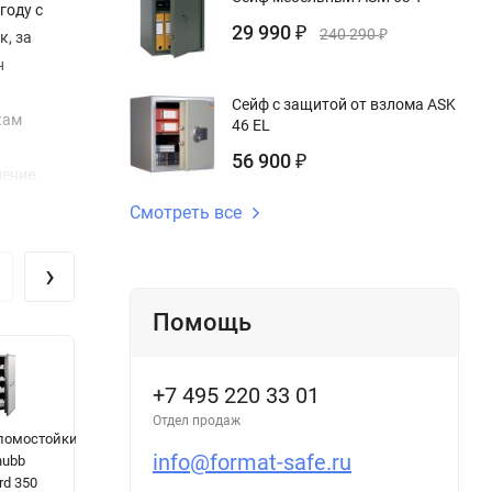
году с
29 990
₽
240 290
₽
, за
н
Сейф с защитой от взлома ASK
кам
46 EL
56 900
₽
ение.
в этой
Смотреть все
 сейф
›
ствия
Помощь
нкоматов.
окой
+7 495 220 33 01
Отдел продаж
ломостойкий
Огневзломостойкий
Шкаф АМ
С
info@format-safe.ru
hubb
сейф Chubb
1845/4
з
rd 350
DuoGuard 300
в