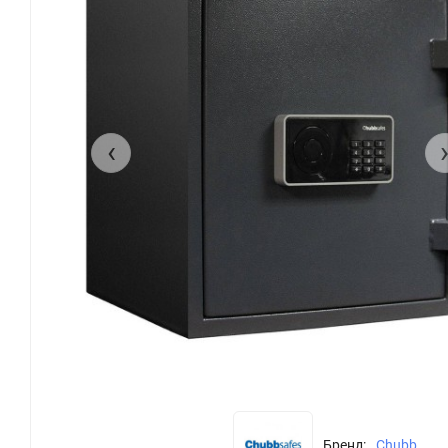
‹
Бренд:
Chubb