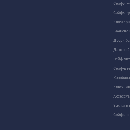
Сейфы м
Сейфы дл
Ювелирн
Банковс
Двери б
Дата-се
Сейф-ви
Сейф-дв
Кэшбокс
Ключни
Аксессуа
Замки и
Сейфы сн