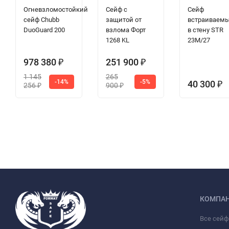
Огневзломостойкий
Сейф с
Сейф
сейф Chubb
защитой от
встраиваем
DuoGuard 200
взлома Форт
в стену STR
1268 KL
23M/27
978 380
251 900
₽
₽
1 145
265
-14%
-5%
40 300
₽
256
900
₽
₽
КОМПА
Все сей