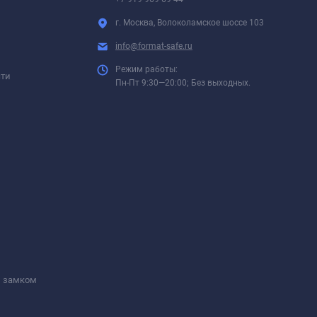
г. Москва, Волоколамское шоссе 103
info@format-safe.ru
Режим работы:
сти
Пн-Пт 9:30—20:00; Без выходных.
м замком