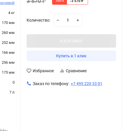
3 570
100%
₽
-3 570
₽
лючевой
4 кг
Количество:
170 мм
260 мм
В КОРЗИНУ
252 мм
166 мм
Купить в 1 клик
256 мм
Избранное
Сравнение
175 мм
0
Заказ по телефону:
+7 495 220 33 01
7 л
ейфы
,