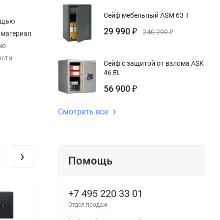
Сейф мебельный ASM 63 T
мощью
29 990
₽
240 290
₽
 материал
но
ости
Сейф с защитой от взлома ASK
46 EL
56 900
₽
Смотреть все
›
Помощь
+7 495 220 33 01
Отдел продаж