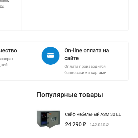
фы
,
ачество
On-line оплата на
сайте
возврат
дней
Оплата производится
банковскими картами
Популярные товары
Сейф мебельный ASM 30 EL
24 290
₽
142 010
₽