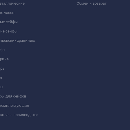
еталлические
Обмен и возврат
я часов
ые сейфы
кие сейфы
анковских хранилищ
йфы
трина
ерь
ы
цы
ры для сейфов
 комплектующие
ятые с производства