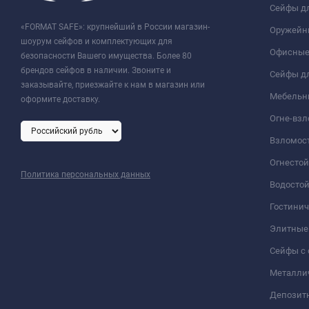
Сейфы д
«FORMAT SAFE»: крупнейший в России магазин-
Оружейн
шоурум сейфов и комплектующих для
Офисные
безопасности Вашего имущества. Более 80
брендов сейфов в наличии. Звоните и
Сейфы дл
заказывайте, приезжайте к нам в магазин или
Мебельн
оформите доставку.
Огне-вз
Взломос
Огнесто
Политика персональных данных
Водосто
Гостини
Элитные
Сейфы с 
Металли
Депозит