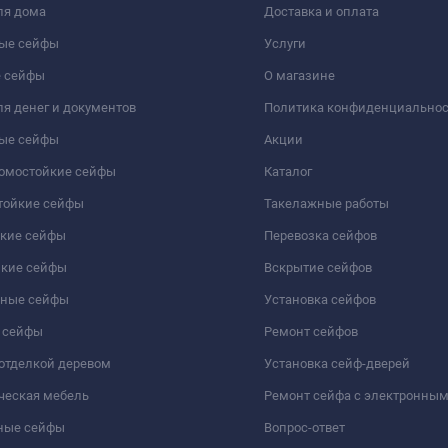
ля дома
Доставка и оплата
ые сейфы
Услуги
 сейфы
О магазине
я денег и документов
Политика конфиденциально
ые сейфы
Акции
ломостойкие сейфы
Каталог
тойкие сейфы
Такелажные работы
йкие сейфы
Перевозка сейфов
йкие сейфы
Вскрытие сейфов
чные сейфы
Установка сейфов
 сейфы
Ремонт сейфов
отделкой деревом
Установка сейф-дверей
ческая мебель
Ремонт сейфа с электронны
ные сейфы
Вопрос-ответ