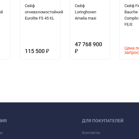
Сейф
Сейф
Сейф Fi
ый
огневзломостойкий
Loringhoven
Bauche
Eurolite FS 45 KL
Amalia maxi
Complic
FE/E
47 768 900
Цена п
115 500
₽
₽
запрос
НИЯ
ДЛЯ ПОКУПАТЕЛЕЙ
фы
Контакты