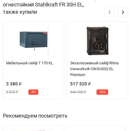
огнестойкий Stahlkraft FR 30H EL,
‹
›
также купили
Мебельный сейф T 170 KL
Эксклюзивный сейф Rhino
Ironworks® CWID3022 EL
Premium
3 380
517 520
₽
₽
3 570
646 900
-5%
-20%
₽
₽
Рекомендуем посмотреть