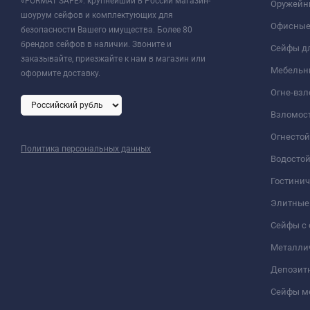
«FORMAT SAFE»: крупнейший в России магазин-
Оружейн
шоурум сейфов и комплектующих для
Офисные
безопасности Вашего имущества. Более 80
брендов сейфов в наличии. Звоните и
Сейфы дл
заказывайте, приезжайте к нам в магазин или
Мебельн
оформите доставку.
Огне-вз
Взломос
Огнесто
Политика персональных данных
Водосто
Гостини
Элитные
Сейфы с 
Металли
Депозит
Сейфы м