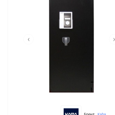
‹
Бренд:
Kaba