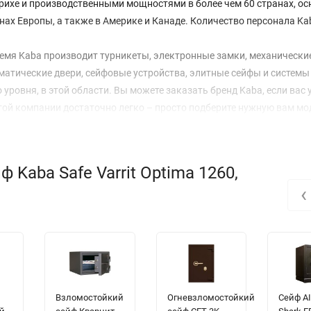
юрихе и производственными мощностями в более чем 60 странах, ос
нах Европы, а также в Америке и Канаде. Количество персонала Kab
емя Kaba производит турникеты, электронные замки, механически
оматические двери, сейфовые устройства, элитные сейфы и системы
ровня, в этой области. Вы можете заказать бренд Kaba, если вас 
этой компании достаточно легко – просто подберите нужную вам мо
ормить, оплатить и получить товар.
женерным открытиям, предприятию выдано более 450 патентов. Би
нии, с целью стать лидером рынка в разработке и создании иннов
Kaba Safe Varrit Optima 1260,
‹
Взломостойкий
Огневзломостойкий
Сейф AI