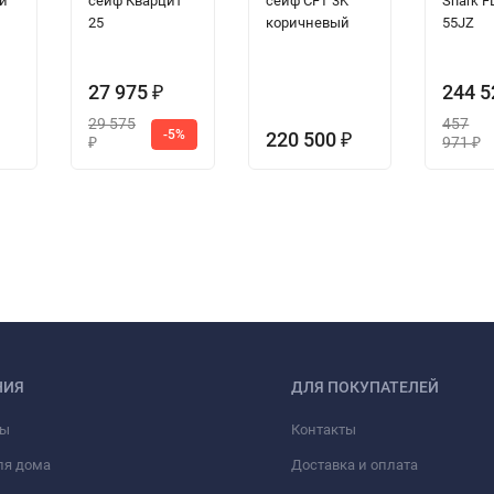
ий
сейф Кварцит
сейф CFT 3K
Shark F
25
коричневый
55JZ
27 975
244 
₽
29 575
457
-5%
220 500
₽
971
₽
₽
НИЯ
ДЛЯ ПОКУПАТЕЛЕЙ
фы
Контакты
ля дома
Доставка и оплата