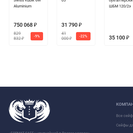
Swiss Kubik 6W
05
бухгалтерск
Aluminium
ШБМ 120/2э
750 068
31 790
₽
₽
829
41
-9%
-22%
35 100
₽
832
000
₽
₽
КОМПА
Все сей
Сейфы д