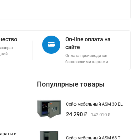
ачество
On-line оплата на
сайте
возврат
дней
Оплата производится
банковскими картами
Популярные товары
Сейф мебельный ASM 30 EL
24 290
₽
142 010
₽
параты и
Сейф мебельный ASM 63 T