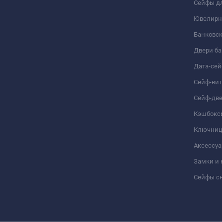
Сейфы дл
Ювелирн
Банковс
Двери б
Дата-се
Сейф-ви
Сейф-дв
Кэшбокс
Ключни
Аксессуа
Замки и
Сейфы сн