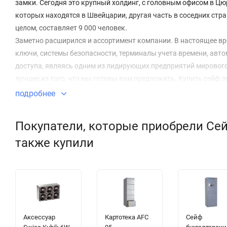
замки. Сегодня это крупный холдинг, с головным офисом в Ц
которых находятся в Швейцарии, другая часть в соседних стра
целом, составляет 9 000 человек.
Заметно расширился и ассортимент компании. В настоящее вр
ключи, системы безопасности, терминалы учета времени, авт
доступа, являясь одним из лидирующих предприятий мирового у
лучшее из того, что мы готовы вам предложить. Купить сейф 
каталога, и обратитесь к нашим менеджерам – они помогут оф
подробнее
Kaba постоянно развивается и, благодаря инновационным ин
стратегия Kaba нацелена на активное будущее развитие компа
Покупатели, которые приобрели Сейф 
продуктов.
также купили
Аксессуар
Картотека AFC
Сейф