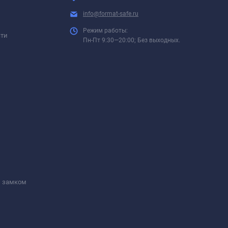
info@format-safe.ru
Режим работы:
сти
Пн-Пт 9:30—20:00; Без выходных.
м замком