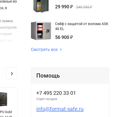
новные из
29 990
₽
240 290
₽
a, в
е замки,
Сейф с защитой от взлома ASK
 контроля
46 EL
устроит
56 900
₽
дель из
Смотреть все
знес
ационных
›
Помощь
+7 495 220 33 01
Отдел продаж
info@format-safe.ru
PU Gold
Сейф
Оружейный
С