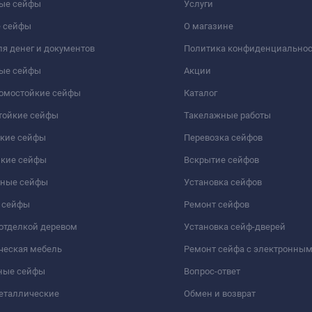
ые сейфы
Услуги
 сейфы
О магазине
я денег и документов
Политика конфиденциально
ые сейфы
Акции
ломостойкие сейфы
Каталог
тойкие сейфы
Такелажные работы
йкие сейфы
Перевозка сейфов
йкие сейфы
Вскрытие сейфов
чные сейфы
Установка сейфов
 сейфы
Ремонт сейфов
отделкой деревом
Установка сейф-дверей
ческая мебель
Ремонт сейфа с электронны
ные сейфы
Вопрос-ответ
еталлические
Обмен и возврат