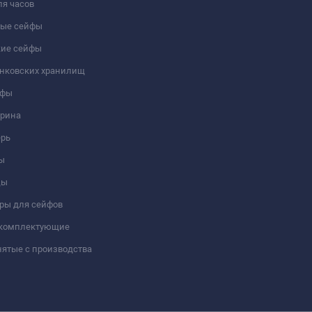
я часов
ые сейфы
кие сейфы
анковских хранилищ
йфы
трина
ерь
ы
цы
ры для сейфов
 комплектующие
ятые с производства