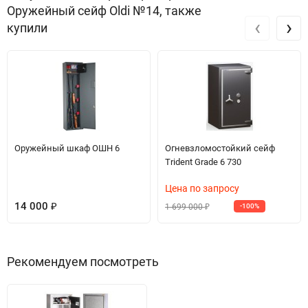
Оружейный сейф Oldi №14, также
‹
›
купили
Оружейный шкаф ОШН 6
Огневзломостойкий сейф
Trident Grade 6 730
Цена по запросу
14 000
1 699 000
₽
-100%
₽
Рекомендуем посмотреть