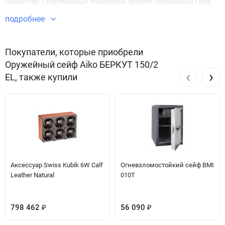
ценностей. Современные технологии делают Оружейный сейф
БЕРКУТ 150/2 EL безупречным в плане безопасности и защиты
подробнее
имущества.
Звоните по телефону +7 495 220 33 01
Покупатели, которые приобрели
Оружейный сейф Aiko БЕРКУТ 150/2
‹
›
EL, также купили
Аксессуар Swiss Kubik 6W Calf
Огневзломостойкий сейф BMI
Leather Natural
010T
798 462
56 090
₽
₽