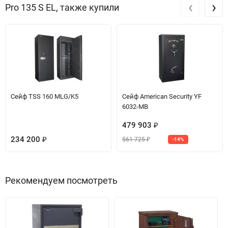
‹
›
Pro 135 S EL, также купили
Сейф TSS 160 MLG/K5
Сейф American Security YF
6032-MB
479 903
₽
234 200
561 725
₽
-14%
₽
Рекомендуем посмотреть