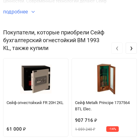
ценностей. Современные технологии делают Сейф
бухгалтерский огнестойкий BM 1993 KL безупречным в плане
подробнее
безопасности и защиты имущества.
Звоните по телефону +7 495 220 33 01
Покупатели, которые приобрели Сейф
бухгалтерский огнестойкий BM 1993
‹
›
KL, также купили
Сейф огнестойкий FR 20H 2KL
Сейф Metalk Principe 1737564
BTL Elec.
907 716
₽
61 000
1 059 240
₽
-14%
₽