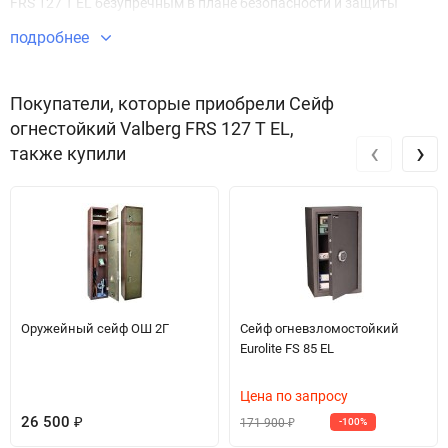
FRS 127 T EL безупречным в плане безопасности и защиты
имущества.
подробнее
Звоните по телефону +7 495 220 33 01
Покупатели, которые приобрели Сейф
огнестойкий Valberg FRS 127 T EL,
‹
›
также купили
Оружейный сейф ОШ 2Г
Сейф огневзломостойкий
Eurolite FS 85 EL
Цена по запросу
26 500
171 900
₽
-100%
₽