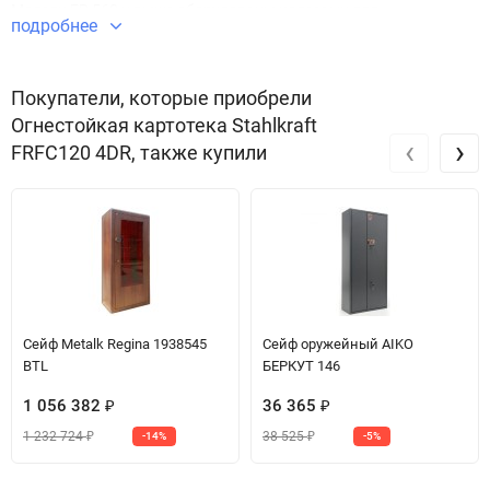
Модели FR 560 и выше оборудованы колесами для
подробнее
перемещения.
Покупатели, которые приобрели
Огнестойкая картотека Stahlkraft
‹
›
FRFC120 4DR, также купили
Сейф Metalk Regina 1938545
Сейф оружейный AIKO
BTL
БЕРКУТ 146
1 056 382
36 365
₽
₽
1 232 724
38 525
-14%
-5%
₽
₽