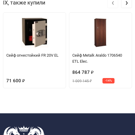
‹
›
IX, также купили
Сейф огнестойкий FR 20V EL
Сейф Metalk Araldo 1706540
ETL Elec.
864 787
₽
71 600
1 009 145
₽
-14%
₽