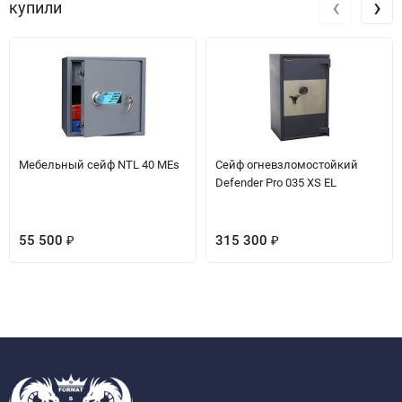
‹
›
купили
Мебельный сейф NTL 40 MEs
Сейф огневзломостойкий
Defender Pro 035 XS EL
55 500
315 300
₽
₽