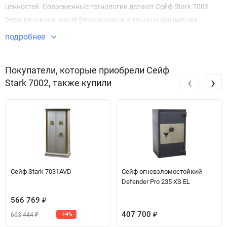
ценностей. Современные технологии делают Сейф Stark 7002
безупречным в плане безопасности и защиты имущества.
подробнее
Звоните по телефону +7 495 220 33 01
Покупатели, которые приобрели Сейф
‹
›
Stark 7002, также купили
Сейф Stark 7031AVD
Сейф огневзломостойкий
Defender Pro 235 XS EL
566 769
₽
407 700
663 444
-14%
₽
₽