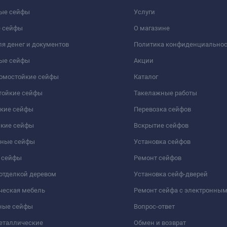
ые сейфы
Услуги
 сейфы
О магазине
я денег и документов
Политика конфиденциально
ые сейфы
Акции
ломостойкие сейфы
Каталог
тойкие сейфы
Такелажные работы
йкие сейфы
Перевозка сейфов
йкие сейфы
Вскрытие сейфов
чные сейфы
Установка сейфов
 сейфы
Ремонт сейфов
отделкой деревом
Установка сейф-дверей
ческая мебель
Ремонт сейфа с электронны
ные сейфы
Вопрос-ответ
еталлические
Обмен и возврат