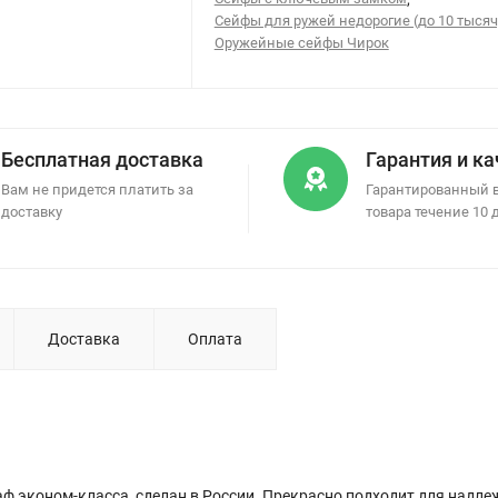
Сейфы для ружей недорогие (до 10 тысяч
Оружейные сейфы Чирок
Бесплатная доставка
Гарантия и к
Вам не придется платить за
Гарантированный 
доставку
товара течение 10 
Доставка
Оплата
ф эконом-класса, сделан в России. Прекрасно подходит для надл