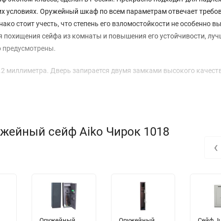
х условиях. Оружейный шкаф по всем параметрам отвечает требо
ко стоит учесть, что степень его взломостойкости не особенно вы
я похищения сейфа из комнаты и повышения его устойчивости, луч
го предусмотрены.
.2 миллиметра. Дверь запирается двумя замками высокого качест
олагается отделение под боеприпасы размерами 146х259х152 мм,
дят.
ужейный сейф Aiko Чирок 1018
итным составом; цветовой дизайн – нейтральный оттенок графит
‹
Оружейный
Оружейный
Сейф J