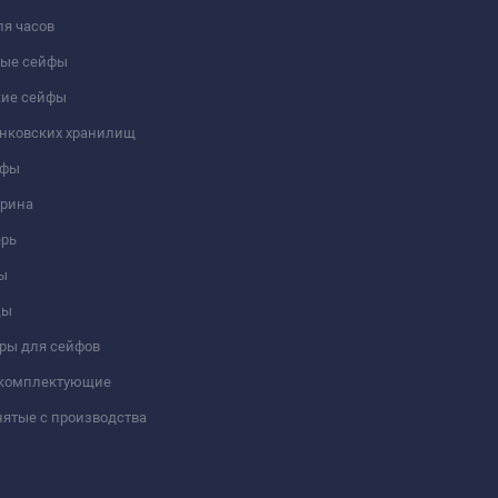
я часов
ые сейфы
кие сейфы
анковских хранилищ
йфы
трина
ерь
ы
цы
ры для сейфов
 комплектующие
ятые с производства