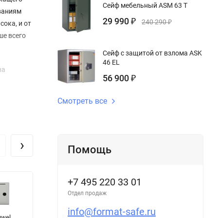
Сейф мебельный ASM 63 T
ваниям
29 990
₽
240 290
₽
сока, и от
ше всего
Сейф с защитой от взлома ASK
46 EL
ва
56 900
₽
Смотреть все
а.
›
Помощь
+7 495 220 33 01
Отдел продаж
info@format-safe.ru
uwel
Оружейный
Оружейный
С