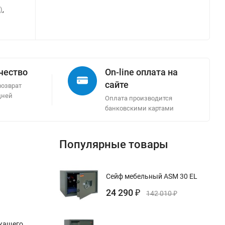
)
,
ачество
On-line оплата на
сайте
возврат
дней
Оплата производится
банковскими картами
Популярные товары
Сейф мебельный ASM 30 EL
24 290
₽
142 010
₽
ежащего