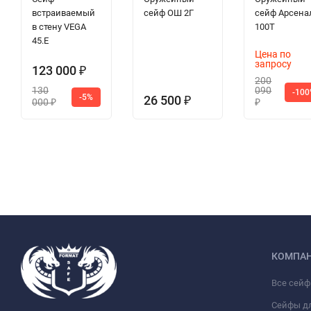
встраиваемый
сейф ОШ 2Г
сейф Арсена
в стену VEGA
100Т
45.E
Цена по
запросу
123 000
₽
200
130
090
-10
-5%
26 500
₽
000
₽
₽
КОМПА
Все сей
Сейфы д