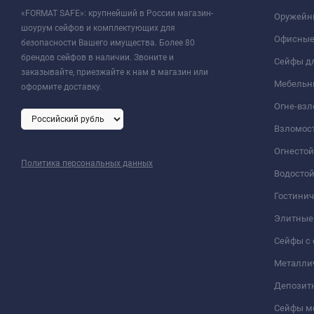
«FORMAT SAFE»: крупнейший в России магазин-
Оружейн
шоурум сейфов и комплектующих для
Офисные
безопасности Вашего имущества. Более 80
брендов сейфов в наличии. Звоните и
Сейфы дл
заказывайте, приезжайте к нам в магазин или
Мебельн
оформите доставку.
Огне-вз
Взломос
Огнесто
Политика персональных данных
Водосто
Гостини
Элитные
Сейфы с 
Металли
Депозит
Сейфы м