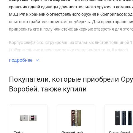
хранения одной единицы длинноствольного оружия в домашни
МВД РФ к хранению огнестрельного оружия и боеприпасов; одна
опытного грабителя он может не уберечь. Для предотвращени
прикрепить его к полу или стене; анкерные отверстия для это
Корпус сейфа сконструирован из стальных листов толщиной 1
(трёхригельные ключевые замки сувальдного типа, II класс).
подробнее
Во внутреннем пространстве модели Чирок 1018 Воробей расп
запираемое отдельным ключом. Ложементы в комплект не вхо
Покупатели, которые приобрели Ор
Поверхность оружейного шкафа обработана качественным защ
Воробей, также купили
Сейф
Оружейный
Оружейный