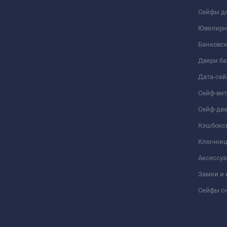
Сейфы дл
Ювелирн
Банковс
Двери б
Дата-се
Сейф-ви
Сейф-дв
Кэшбокс
Ключни
Аксессуа
Замки и
Сейфы сн