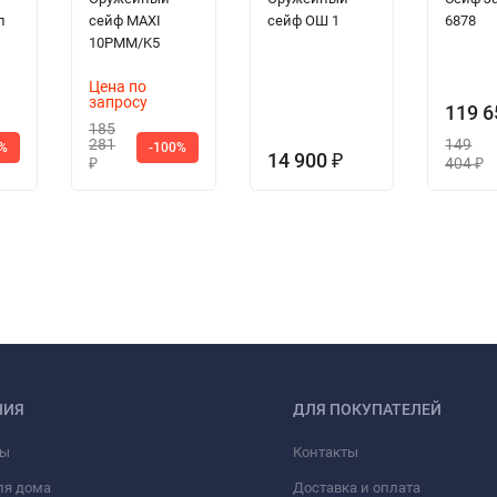
л
сейф MAXI
сейф ОШ 1
6878
10PMM/K5
Цена по
запросу
119 
185
281
149
0%
-100%
14 900
₽
404
₽
₽
НИЯ
ДЛЯ ПОКУПАТЕЛЕЙ
фы
Контакты
ля дома
Доставка и оплата