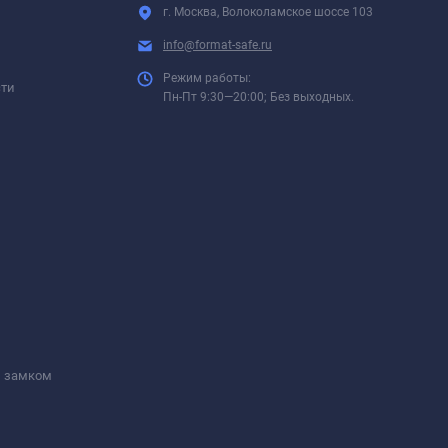
г. Москва, Волоколамское шоссе 103
info@format-safe.ru
Режим работы:
сти
Пн-Пт 9:30—20:00; Без выходных.
м замком