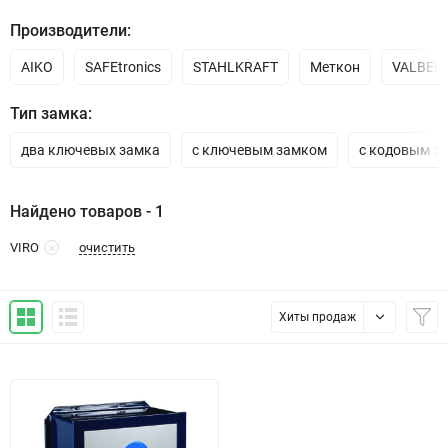
Производители:
AIKO
SAFEtronics
STAHLKRAFT
Меткон
VALBER
Тип замка:
два ключевых замка
с ключевым замком
с кодовым з
Найдено товаров - 1
очистить
VIRO
Хиты продаж