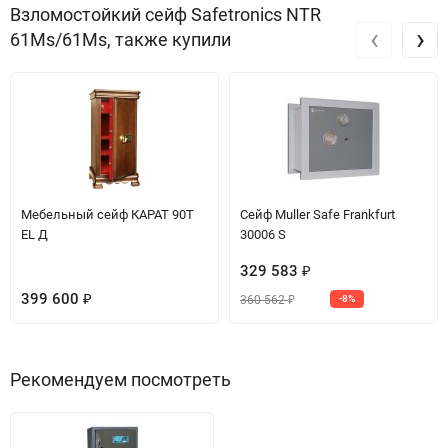
Взломостойкий сейф Safetronics NTR
‹
›
61Ms/61Ms, также купили
Мебельный сейф КАРАТ 90T
Сейф Muller Safe Frankfurt
EL Д
30006 S
329 583
₽
399 600
360 562
₽
-8%
₽
Рекомендуем посмотреть