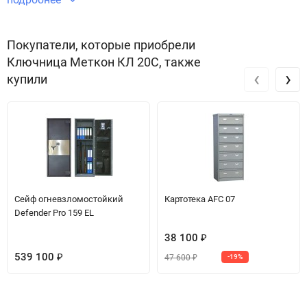
Звоните по телефону +7 495 220 33 01
Покупатели, которые приобрели
Ключница Меткон КЛ 20С, также
‹
›
купили
Сейф огневзломостойкий
Картотека AFC 07
Defender Pro 159 EL
38 100
₽
539 100
47 600
₽
-19%
₽