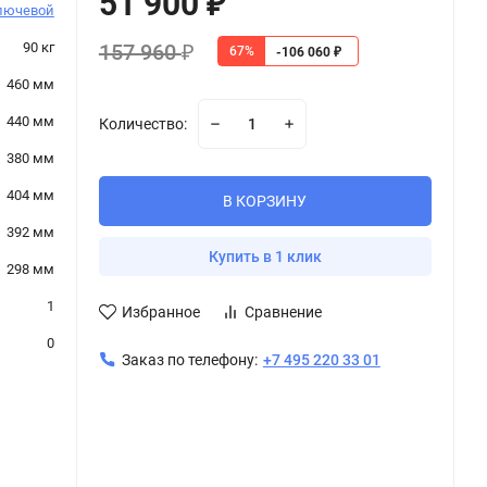
51 900
₽
лючевой
157 960
90 кг
67%
₽
-106 060
₽
460 мм
440 мм
Количество:
380 мм
404 мм
В КОРЗИНУ
392 мм
Купить в 1 клик
298 мм
1
Избранное
Сравнение
0
Заказ по телефону:
+7 495 220 33 01