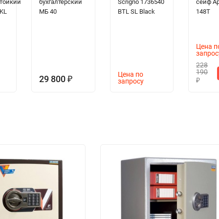
тойкий
бухгалтерский
Scrigno 1736540
сейф А
 KL
МБ 40
BTL SL Black
148Т
Цена п
запрос
228
190
Цена по
29 800
₽
запросу
₽