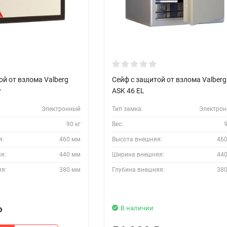
ой от взлома Valberg
Сейф с защитой от взлома Valberg
w
ASK 46 EL
Электронный
Тип замка:
Электро
90 кг
Вес:
9
я:
460 мм
Высота внешняя:
46
я:
440 мм
Ширина внешняя:
44
яя:
380 мм
Глубина внешняя:
38
В наличии
₽