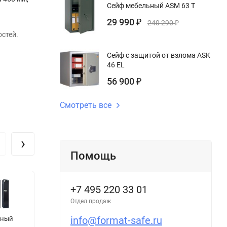
Сейф мебельный ASM 63 T
29 990
₽
240 290
₽
стей.
Сейф с защитой от взлома ASK
46 EL
56 900
₽
Смотреть все
›
Помощь
+7 495 220 33 01
Отдел продаж
info@format-safe.ru
йный
Сейф TSS 160
Сейф Trident
О