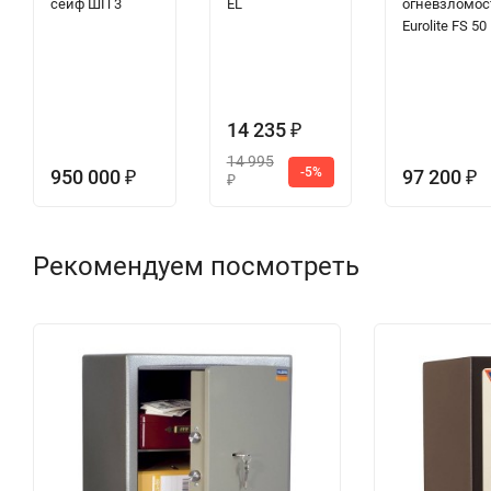
сейф ШП 3
EL
огневзломос
Eurolite FS 50
14 235
₽
14 995
-5%
950 000
97 200
₽
₽
₽
Рекомендуем посмотреть