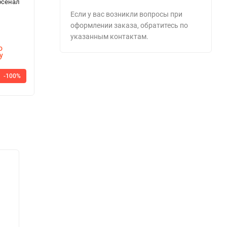
рсенал
ME/K3
Grade 4 Size 210
с
1
Если у вас возникли вопросы при
оформлении заказа, обратитесь по
указанным контактам.
о
Цена по
Ц
у
запросу
з
889
7
000
5
-100%
-100%
256 400
₽
₽
₽