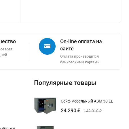
ачество
On-line оплата на
сайте
возврат
дней
Оплата производится
банковскими картами
Популярные товары
Сейф мебельный ASM 30 EL
24 290
₽
142 010
₽
 460 мм,