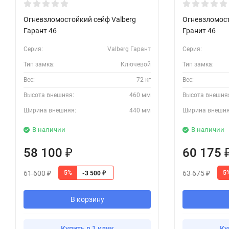
Огневзломостойкий сейф Valberg
Огневзломост
Гарант 46
Гранит 46
Серия:
Valberg Гарант
Серия:
Тип замка:
Ключевой
Тип замка:
Вес:
72 кг
Вес:
Высота внешняя:
460 мм
Высота внешня
Ширина внешняя:
440 мм
Ширина внешня
В наличии
В наличии
58 100
60 175
₽
61 600
63 675
5%
5
-3 500
₽
₽
₽
В корзину
Купить в 1 клик
Ку