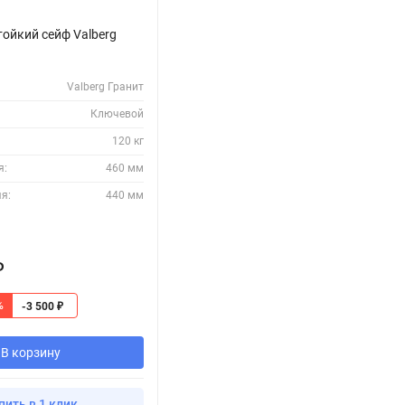
ойкий сейф Valberg
Valberg Гранит
Ключевой
120 кг
я:
460 мм
я:
440 мм
₽
%
-3 500
₽
В корзину
пить в 1 клик