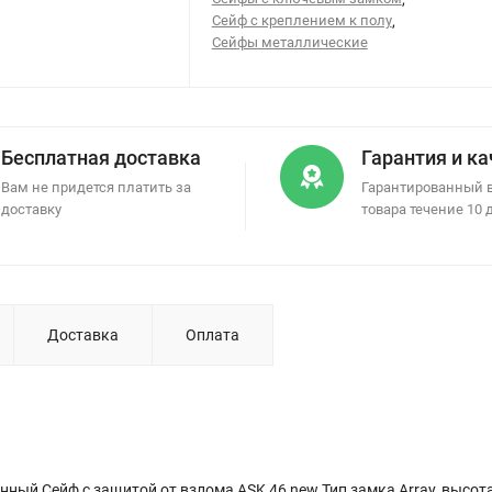
Сейф с креплением к полу
,
Сейфы металлические
Бесплатная доставка
Гарантия и к
Вам не придется платить за
Гарантированный 
доставку
товара течение 10 
Доставка
Оплата
ный Сейф с защитой от взлома ASK 46 new Тип замка Array, высота