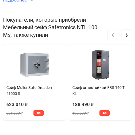
Звоните по телефону +7 495 220 33 01
Покупатели, которые приобрели
Мебельный сейф Safetronics NTL 100
‹
›
Ms, также купили
Сейф Muller Safe Dresden
Сейф огнестойкий FRS 140 T
41000 S
KL
623 010
188 490
₽
₽
681 570
199 590
-8%
-5%
₽
₽